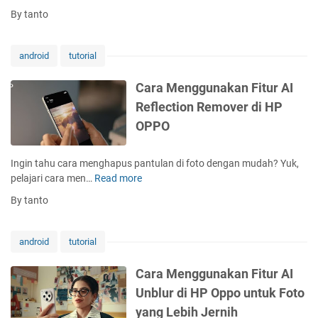
l
a
n
By tanto
t
r
F
h
a
i
E
M
t
android
tutorial
n
e
u
g
n
r
Cara Menggunakan Fitur AI
i
g
A
Reflection Remover di HP
n
g
I
e
OPPO
u
S
d
n
t
i
a
y
Ingin tahu cara menghapus pantulan di foto dengan mudah? Yuk,
H
k
l
pelajari cara men…
Read more
C
P
a
e
a
O
By tanto
n
T
r
P
F
r
a
P
i
a
M
android
tutorial
O
t
n
e
:
u
s
n
Cara Menggunakan Fitur AI
B
r
f
g
i
Unblur di HP Oppo untuk Foto
A
e
g
a
I
r
yang Lebih Jernih
u
r