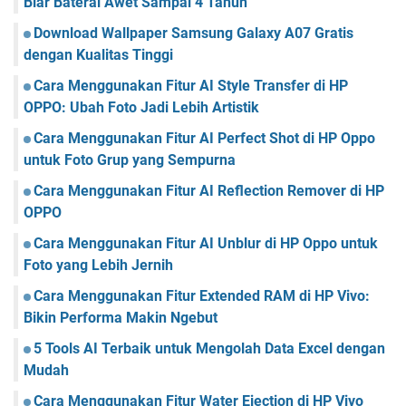
Biar Baterai Awet Sampai 4 Tahun
P
b
l
n
r
Download Wallpaper Samsung Galaxy A07 Gratis
i
M
e
n
u
dengan Kualitas Tinggi
v
e
d
i
Cara Menggunakan Fitur AI Style Transfer di HP
K
a
e
OPPO: Ubah Foto Jadi Lebih Artistik
e
h
w
r
,
Cara Menggunakan Fitur AI Perfect Shot di HP Oppo
E
e
P
d
untuk Foto Grup yang Sempurna
n
r
i
d
a
Cara Menggunakan Fitur AI Reflection Remover di HP
t
i
k
OPPO
d
P
t
i
Cara Menggunakan Fitur AI Unblur di HP Oppo untuk
o
i
w
w
s
Foto yang Lebih Jernih
o
e
B
r
Cara Menggunakan Fitur Extended RAM di HP Vivo:
r
a
d
Bikin Performa Makin Ngebut
P
n
o
g
5 Tools AI Terbaik untuk Mengolah Data Excel dengan
i
e
Mudah
n
t
t
!
Cara Menggunakan Fitur Water Ejection di HP Vivo