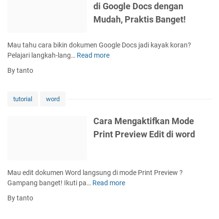
g
di Google Docs dengan
g
E
w
a
i
x
e
Mudah, Praktis Banget!
k
l
c
t
t
a
e
i
Mau tahu cara bikin dokumen Google Docs jadi kayak koran?
n
l
f
Pelajari langkah-lang…
Read more
C
i
,
k
a
P
B
By tanto
a
r
h
i
n
a
o
a
D
M
n
tutorial
word
r
e
e
e
D
v
m
d
Cara Mengaktifkan Mode
a
e
b
e
t
Print Preview Edit di word
l
u
n
a
o
a
g
K
p
t
a
a
e
K
n
m
Mau edit dokumen Word langsung di mode Print Preview ?
r
o
M
u
Gampang banget! Ikuti pa…
Read more
C
M
l
u
M
a
o
By tanto
o
d
a
r
d
m
a
k
a
e