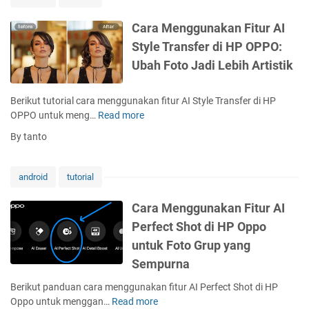
e
n
Cara Menggunakan Fitur AI
g
Style Transfer di HP OPPO:
a
Ubah Foto Jadi Lebih Artistik
k
t
i
Berikut tutorial cara menggunakan fitur AI Style Transfer di HP
f
OPPO untuk meng…
Read more
C
k
a
By tanto
a
r
n
a
B
M
android
tutorial
a
e
t
n
Cara Menggunakan Fitur AI
t
g
Perfect Shot di HP Oppo
e
g
r
untuk Foto Grup yang
u
y
n
Sempurna
H
a
e
Berikut panduan cara menggunakan fitur AI Perfect Shot di HP
k
a
Oppo untuk menggan…
Read more
C
a