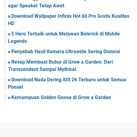
,
agar Speaker Tetap Awet
G
a
Download Wallpaper Infinix Hot 60 Pro Gratis Kualitas
k
HD
P
5 Hero Terbaik untuk Melawan Belerick di Mobile
a
Legends
k
e
Penyebab Hasil Kamera Ultrawide Sering Distorsi
R
i
Resep Membuat Bubur di Grow a Garden: Dari
b
Transcendent Sampai Mythical
e
Download Nada Dering iOS 26 Terbaru untuk Semua
t
!
Ponsel
Kemampuan Golden Goose di Grow a Garden