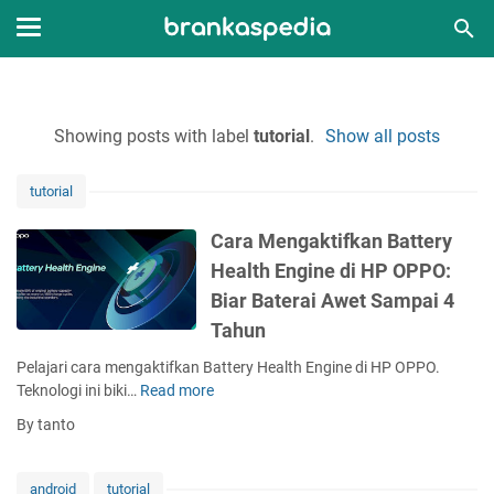
Showing posts with label
tutorial
.
Show all posts
tutorial
Cara Mengaktifkan Battery
Health Engine di HP OPPO:
Biar Baterai Awet Sampai 4
Tahun
Pelajari cara mengaktifkan Battery Health Engine di HP OPPO.
Teknologi ini biki…
Read more
C
a
By tanto
r
a
M
android
tutorial