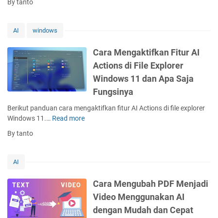
By tanto
k
k
h
M
i
D
e
l
a
AI
windows
m
l
t
b
A
a
Cara Mengaktifkan Fitur AI
u
I
E
Actions di File Explorer
a
y
x
t
Windows 11 dan Apa Saja
a
c
P
n
Fungsinya
e
r
g
l
e
Berikut panduan cara mengaktifkan fitur AI Actions di file explorer
H
d
s
Windows 11.…
Read more
C
a
e
e
a
r
n
By tanto
n
r
u
g
t
a
s
a
a
M
A
AI
n
s
e
n
M
i
n
d
Cara Mengubah PDF Menjadi
u
K
g
a
d
Video Menggunakan AI
e
a
P
a
r
dengan Mudah dan Cepat
k
e
h
e