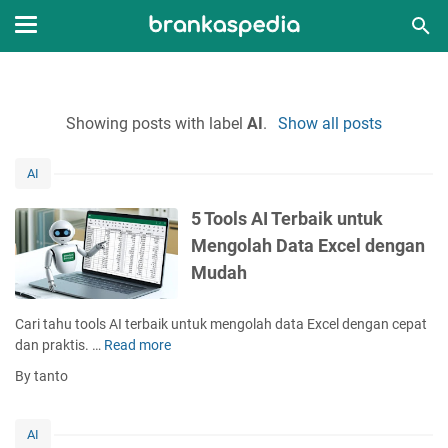
Showing posts with label
AI
.
Show all posts
AI
5 Tools AI Terbaik untuk
Mengolah Data Excel dengan
Mudah
Cari tahu tools AI terbaik untuk mengolah data Excel dengan cepat
dan praktis. …
Read more
5
T
By tanto
o
o
l
AI