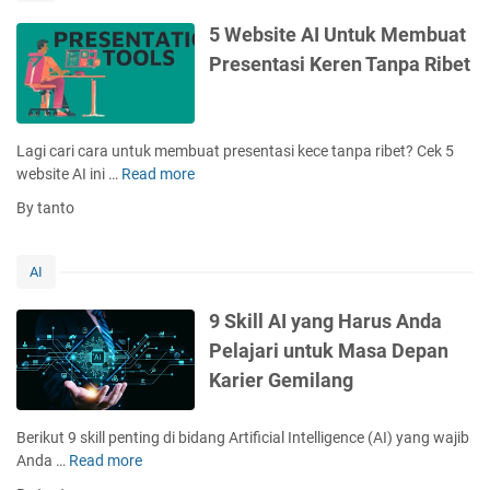
s
A
5 Website AI Untuk Membuat
I
Presentasi Keren Tanpa Ribet
T
e
r
b
Lagi cari cara untuk membuat presentasi kece tanpa ribet? Cek 5
a
website AI ini …
Read more
5
i
W
By tanto
k
e
u
b
n
s
AI
t
i
u
t
9 Skill AI yang Harus Anda
k
e
Pelajari untuk Masa Depan
M
A
e
Karier Gemilang
I
n
U
g
n
Berikut 9 skill penting di bidang Artificial Intelligence (AI) yang wajib
o
t
Anda …
Read more
9
l
u
S
a