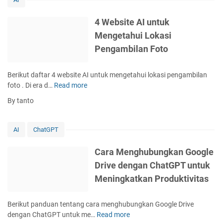
n
i
r
i
P
n
F
l
4 Website AI untuk
e
d
i
u
Mengetahui Lokasi
n
o
t
o
g
w
Pengambilan Foto
u
A
g
s
r
I
u
1
A
Berikut daftar 4 website AI untuk mengetahui lokasi pengambilan
n
1
I
foto . Di era d…
Read more
4
a
T
W
a
By tanto
e
e
n
r
b
F
b
s
i
AI
ChatGPT
a
i
t
r
t
u
Cara Menghubungkan Google
u
e
r
Drive dengan ChatGPT untuk
d
A
A
i
Meningkatkan Produktivitas
I
I
S
u
p
e
n
a
Berikut panduan tentang cara menghubungkan Google Drive
r
t
d
dengan ChatGPT untuk me…
Read more
C
i
u