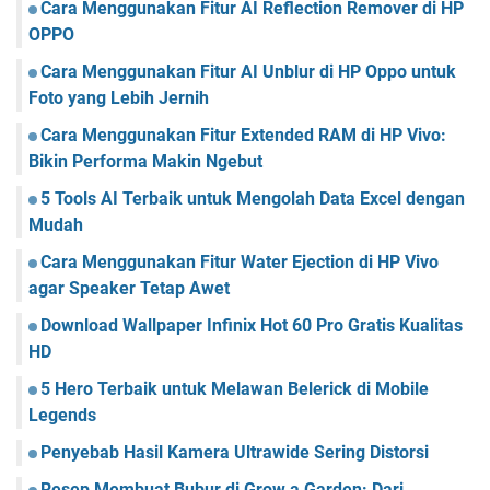
e
Cara Menggunakan Fitur AI Reflection Remover di HP
a
D
OPPO
m
r
b
Cara Menggunakan Fitur AI Unblur di HP Oppo untuk
i
i
v
Foto yang Lebih Jernih
l
e
a
Cara Menggunakan Fitur Extended RAM di HP Vivo:
d
n
Bikin Performa Makin Ngebut
e
F
n
5 Tools AI Terbaik untuk Mengolah Data Excel dengan
o
g
t
Mudah
a
o
n
Cara Menggunakan Fitur Water Ejection di HP Vivo
C
agar Speaker Tetap Awet
h
a
Download Wallpaper Infinix Hot 60 Pro Gratis Kualitas
t
HD
G
5 Hero Terbaik untuk Melawan Belerick di Mobile
P
Legends
T
u
Penyebab Hasil Kamera Ultrawide Sering Distorsi
n
t
Resep Membuat Bubur di Grow a Garden: Dari