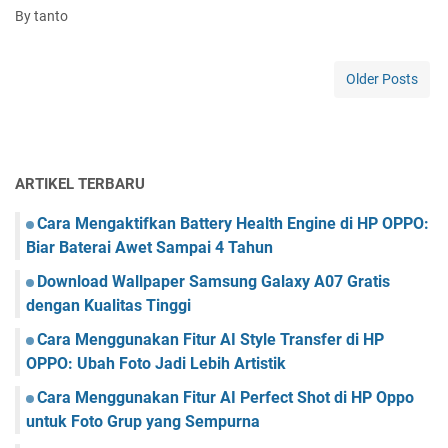
a
a
S
By tanto
k
S
r
a
M
m
a
m
e
a
M
s
Older Posts
n
r
e
u
g
t
n
n
e
T
g
g
t
V
h
G
a
u
a
ARTIKEL TERBARU
h
b
l
u
u
a
Cara Mengaktifkan Battery Health Engine di HP OPPO:
i
n
x
Biar Baterai Awet Sampai 4 Tahun
L
g
y
o
Download Wallpaper Samsung Galaxy A07 Gratis
k
S
k
a
2
dengan Kualitas Tinggi
a
n
5
s
Cara Menggunakan Fitur AI Style Transfer di HP
G
i
OPPO: Ubah Foto Jadi Lebih Artistik
o
P
o
Cara Menggunakan Fitur AI Perfect Shot di HP Oppo
e
g
n
untuk Foto Grup yang Sempurna
l
g