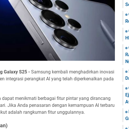
S
R
H
R
N
ng Galaxy S25 -
Samsung kembali menghadirkan inovasi
D
ren integrasi perangkat AI yang telah diperkenalkan pada
E
dapat menikmati berbagai fitur pintar yang dirancang
A
ari. Jika Anda penasaran dengan kemampuan AI terbaru
rikut adalah rangkuman fitur unggulannya.
G
kan)