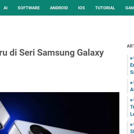
AI
SOFTWARE
ANDROID
IOS
TUTORIAL
GA
AR
aru di Seri Samsung Galaxy
E
S
A
T
L
S