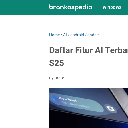
WINDOWS
Home
/
AI
/
android
/
gadget
Daftar Fitur AI Terb
S25
By tanto