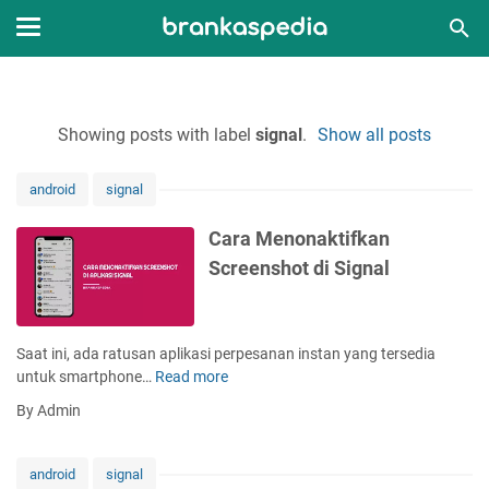
Showing posts with label
signal
.
Show all posts
android
signal
Cara Menonaktifkan
Screenshot di Signal
Saat ini, ada ratusan aplikasi perpesanan instan yang tersedia
untuk smartphone…
Read more
C
a
By Admin
r
a
M
android
signal