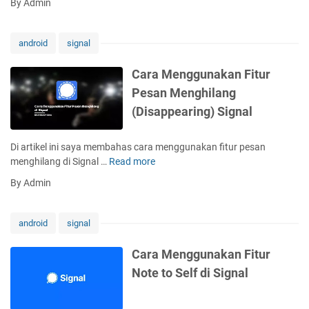
By Admin
n
r
d
S
a
i
t
M
S
android
signal
i
e
i
k
m
g
Cara Menggunakan Fitur
e
i
n
Pesan Menghilang
r
n
a
d
(Disappearing) Signal
d
l
i
a
S
h
Di artikel ini saya membahas cara menggunakan fitur pesan
i
k
menghilang di Signal …
Read more
C
g
a
a
n
By Admin
n
r
a
G
a
l
r
M
android
signal
u
e
p
n
Cara Menggunakan Fitur
W
g
Note to Self di Signal
h
g
a
u
t
n