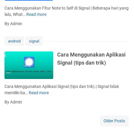
s
a
Cara Menggunakan Fitur Note to Self di Signal | Beberapa hari yang
A
k
lalu, What…
Read more
C
p
a
a
p
By Admin
n
r
K
F
a
e
i
M
S
android
signal
t
e
i
u
n
g
Cara Menggunakan Aplikasi
r
g
n
Signal (tips dan trik)
P
g
a
e
u
l
s
n
a
a
Cara Menggunakan Aplikasi Signal (tips dan trik).| Signal tidak
n
k
memiliki ba…
Read more
C
M
a
a
e
By Admin
n
r
n
F
a
g
i
M
h
Older Posts
t
e
i
u
n
l