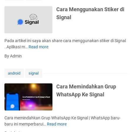
e
n
Cara Menggunakan Stiker di
o
Signal
n
a
k
t
Pada artikel ini saya akan share cara menggunakan stiker di Signal
i
. Aplikasi m…
Read more
C
f
a
By Admin
k
r
a
a
n
M
android
signal
S
e
c
n
Cara Memindahkan Grup
r
g
WhatsApp Ke Signal
e
g
e
u
n
n
s
a
Cara memindahkan Grup WhatsApp Ke Signal | WhatsApp baru-
h
k
baru ini memperbarui…
Read more
C
o
a
a
t