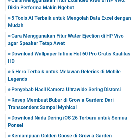
Cara Menggunakan Fitur Extended RAM di HP Vivo:
l
a
Bikin Performa Makin Ngebut
(
l
t
5 Tools AI Terbaik untuk Mengolah Data Excel dengan
i
Mudah
p
s
Cara Menggunakan Fitur Water Ejection di HP Vivo
d
agar Speaker Tetap Awet
a
n
Download Wallpaper Infinix Hot 60 Pro Gratis Kualitas
t
HD
r
5 Hero Terbaik untuk Melawan Belerick di Mobile
i
Legends
k
)
Penyebab Hasil Kamera Ultrawide Sering Distorsi
Resep Membuat Bubur di Grow a Garden: Dari
Transcendent Sampai Mythical
Download Nada Dering iOS 26 Terbaru untuk Semua
Ponsel
Kemampuan Golden Goose di Grow a Garden