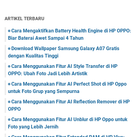
r
g
a
N
g
n
o
u
g
ARTIKEL TERBARU
t
n
(
e
a
D
Cara Mengaktifkan Battery Health Engine di HP OPPO:
t
k
i
Biar Baterai Awet Sampai 4 Tahun
o
a
s
S
Download Wallpaper Samsung Galaxy A07 Gratis
n
a
e
A
p
dengan Kualitas Tinggi
l
p
p
f
Cara Menggunakan Fitur AI Style Transfer di HP
l
e
d
OPPO: Ubah Foto Jadi Lebih Artistik
i
a
i
k
r
Cara Menggunakan Fitur AI Perfect Shot di HP Oppo
S
a
i
i
untuk Foto Grup yang Sempurna
s
n
g
i
g
Cara Menggunakan Fitur AI Reflection Remover di HP
n
S
)
OPPO
a
i
S
l
Cara Menggunakan Fitur AI Unblur di HP Oppo untuk
g
i
n
g
Foto yang Lebih Jernih
a
n