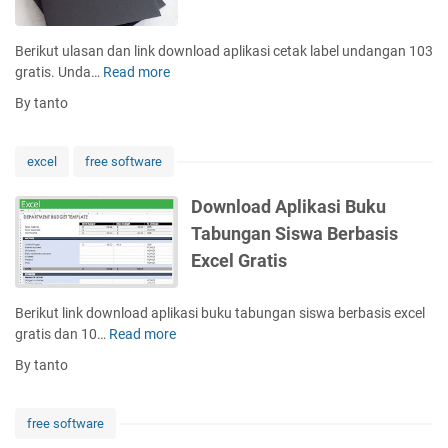
e
i
a
s
s
n
e
T
Berikut ulasan dan link download aplikasi cetak label undangan 103
S
t
e
gratis. Unda…
Read more
D
e
t
r
o
k
By tanto
e
b
w
o
r
a
n
l
E
i
l
a
excel
free software
p
k
o
h
s
a
E
Download Aplikasi Buku
o
d
x
Tabungan Siswa Berbasis
n
A
c
L
Excel Gratis
p
e
1
l
l
2
i
G
Berikut link download aplikasi buku tabungan siswa berbasis excel
0
k
r
gratis dan 10…
Read more
D
G
a
a
o
r
By tanto
s
t
w
a
i
i
n
t
C
s
l
i
free software
e
o
s