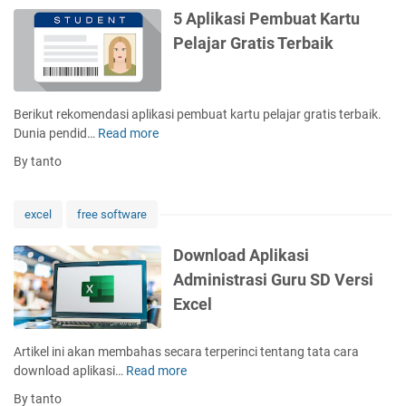
t
a
5 Aplikasi Pembuat Kartu
a
d
Pelajar Gratis Terbaik
k
A
L
p
a
l
b
i
Berikut rekomendasi aplikasi pembuat kartu pelajar gratis terbaik.
e
k
Dunia pendid…
Read more
5
l
a
A
U
By tanto
s
p
n
i
l
d
B
i
a
excel
free software
u
k
n
k
a
g
Download Aplikasi
u
s
a
Administrasi Guru SD Versi
T
i
n
a
Excel
P
1
b
e
0
u
m
3
Artikel ini akan membahas secara terperinci tentang tata cara
n
b
G
download aplikasi…
Read more
D
g
u
r
o
a
By tanto
a
a