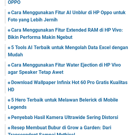
OPPO
r
r
t
b
Cara Menggunakan Fitur AI Unblur di HP Oppo untuk
a
i
a
s
s
Foto yang Lebih Jernih
i
i
k
Cara Menggunakan Fitur Extended RAM di HP Vivo:
G
Bikin Performa Makin Ngebut
u
r
5 Tools AI Terbaik untuk Mengolah Data Excel dengan
u
Mudah
S
D
Cara Menggunakan Fitur Water Ejection di HP Vivo
V
agar Speaker Tetap Awet
e
r
Download Wallpaper Infinix Hot 60 Pro Gratis Kualitas
s
HD
i
5 Hero Terbaik untuk Melawan Belerick di Mobile
E
Legends
x
c
Penyebab Hasil Kamera Ultrawide Sering Distorsi
e
l
Resep Membuat Bubur di Grow a Garden: Dari
Transcendent Sampai Mythical