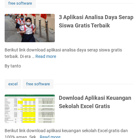
k
free software
a
s
3 Aplikasi Analisa Daya Serap
i
Siswa Gratis Terbaik
P
e
r
s
Berikut link download aplikasi analisa daya serap siswa gratis
e
terbaik. Di era …
Read more
3
d
A
By tanto
i
p
a
l
a
i
excel
free software
n
k
B
a
Download Aplikasi Keuangan
a
s
Sekolah Excel Gratis
r
i
a
A
n
n
g
a
Berikut link download aplikasi keuangan sekolah Excel gratis dan
P
l
100% aman. Sek…
Read more
D