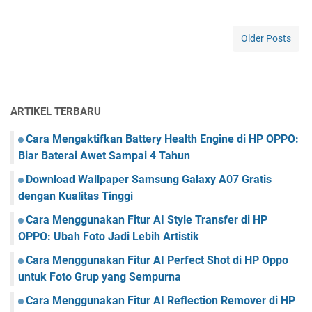
w
n
t
t
n
S
K
i
l
i
Older Posts
a
s
o
s
r
a
w
t
d
a
u
A
B
P
p
e
ARTIKEL TERBARU
e
l
r
l
i
b
Cara Mengaktifkan Battery Health Engine di HP OPPO:
a
k
a
Biar Baterai Awet Sampai 4 Tahun
j
a
s
a
Download Wallpaper Samsung Galaxy A07 Gratis
s
i
r
i
s
dengan Kualitas Tinggi
G
A
E
r
Cara Menggunakan Fitur AI Style Transfer di HP
d
x
a
OPPO: Ubah Foto Jadi Lebih Artistik
m
c
t
i
e
Cara Menggunakan Fitur AI Perfect Shot di HP Oppo
i
n
l
s
untuk Foto Grup yang Sempurna
i
G
T
s
r
Cara Menggunakan Fitur AI Reflection Remover di HP
e
t
a