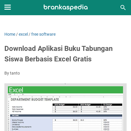
Home
/
excel
/
free software
Download Aplikasi Buku Tabungan
Siswa Berbasis Excel Gratis
By tanto