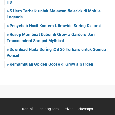
HD
5 Hero Terbaik untuk Melawan Belerick di Mobile
Legends
Penyebab Hasil Kamera Ultrawide Sering Distorsi
Resep Membuat Bubur di Grow a Garden: Dari
Transcendent Sampai Mythical
Download Nada Dering iOS 26 Terbaru untuk Semua
Ponsel
Kemampuan Golden Goose di Grow a Garden
Kontak
Tentang kami
Privasi
sitemaps