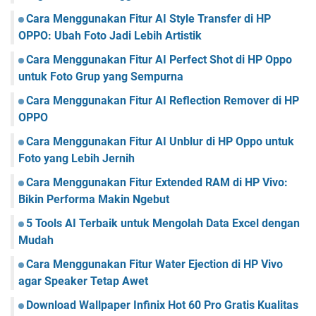
Cara Menggunakan Fitur AI Style Transfer di HP
OPPO: Ubah Foto Jadi Lebih Artistik
Cara Menggunakan Fitur AI Perfect Shot di HP Oppo
untuk Foto Grup yang Sempurna
Cara Menggunakan Fitur AI Reflection Remover di HP
OPPO
Cara Menggunakan Fitur AI Unblur di HP Oppo untuk
Foto yang Lebih Jernih
Cara Menggunakan Fitur Extended RAM di HP Vivo:
Bikin Performa Makin Ngebut
5 Tools AI Terbaik untuk Mengolah Data Excel dengan
Mudah
Cara Menggunakan Fitur Water Ejection di HP Vivo
agar Speaker Tetap Awet
Download Wallpaper Infinix Hot 60 Pro Gratis Kualitas