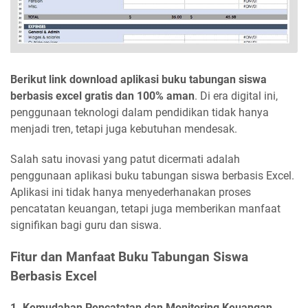
Berikut link download aplikasi buku tabungan siswa
berbasis excel gratis dan 100% aman
. Di era digital ini,
penggunaan teknologi dalam pendidikan tidak hanya
menjadi tren, tetapi juga kebutuhan mendesak.
Salah satu inovasi yang patut dicermati adalah
penggunaan aplikasi buku tabungan siswa berbasis Excel.
Aplikasi ini tidak hanya menyederhanakan proses
pencatatan keuangan, tetapi juga memberikan manfaat
signifikan bagi guru dan siswa.
Fitur dan Manfaat Buku Tabungan Siswa
Berbasis Excel
1. Kemudahan Pencatatan dan Monitoring Keuangan