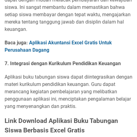
siswa. Ini sangat membantu dalam memastikan bahwa
setiap siswa membayar dengan tepat waktu, mengajarkan
mereka tentang tanggung jawab dan disiplin dalam hal
keuangan.
Baca juga:
Aplikasi Akuntansi Excel Gratis Untuk
Perusahaan Dagang
7. Integrasi dengan Kurikulum Pendidikan Keuangan
Aplikasi buku tabungan siswa dapat diintegrasikan dengan
materi kurikulum pendidikan keuangan. Guru dapat
merancang kegiatan pembelajaran yang melibatkan
penggunaan aplikasi ini, menciptakan pengalaman belajar
yang menyenangkan dan praktis.
Link Download Aplikasi Buku Tabungan
Siswa Berbasis Excel Gratis