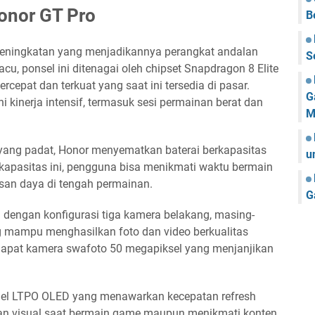
onor GT Pro
B
peningkatan yang menjadikannya perangkat andalan
S
cu, ponsel ini ditenagai oleh chipset Snapdragon 8 Elite
ercepat dan terkuat yang saat ini tersedia di pasar.
G
 kinerja intensif, termasuk sesi permainan berat dan
M
yang padat, Honor menyematkan baterai berkapasitas
u
 kapasitas ini, pengguna bisa menikmati waktu bermain
isan daya di tengah permainan.
G
api dengan konfigurasi tiga kamera belakang, masing-
g mampu menghasilkan foto dan video berkualitas
erdapat kamera swafoto 50 megapiksel yang menjanjikan
el LTPO OLED yang menawarkan kecepatan refresh
n visual saat bermain game maupun menikmati konten