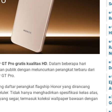
S
R
H
R
N
 GT Pro gratis kualitas HD
. Dalam beberapa hari
D
tian publik dengan meluncurkan perangkat terbaru dari
r GT Pro.
E
g daftar perangkat flagship Honor yang dirancang
A
ler. Tidak hanya menghadirkan spesifikasi kelas atas,
ang segar, termasuk koleksi wallpaper bawaan dengan
G