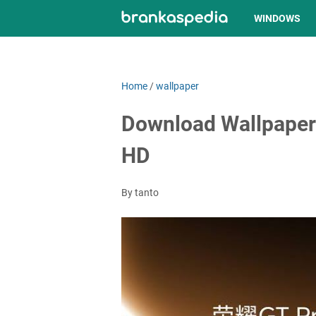
WINDOWS
Home
/
wallpaper
Download Wallpaper 
HD
By tanto