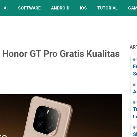
AI
SOFTWARE
ANDROID
IOS
TUTORIAL
GA
AR
Honor GT Pro Gratis Kualitas
E
S
A
T
L
S