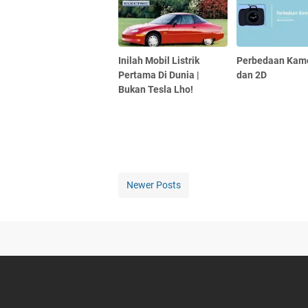
Inilah Mobil Listrik
Perbedaan Kam
Pertama Di Dunia |
dan 2D
Bukan Tesla Lho!
Newer Posts