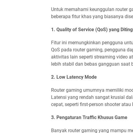
Untuk memahami keunggulan router gami
beberapa fitur khas yang biasanya dis
1. Quality of Service (QoS) yang Ditin
Fitur ini memungkinkan pengguna unt
QoS pada router gaming, pengguna da
aktivitas lain seperti streaming video
lebih stabil dan bebas gangguan saat
2. Low Latency Mode
Router gaming umumnya memiliki mode
Latensi yang rendah sangat krusial d
cepat, seperti first-person shooter ata
3. Pengaturan Traffic Khusus Game
Banyak router gaming yang mampu menge