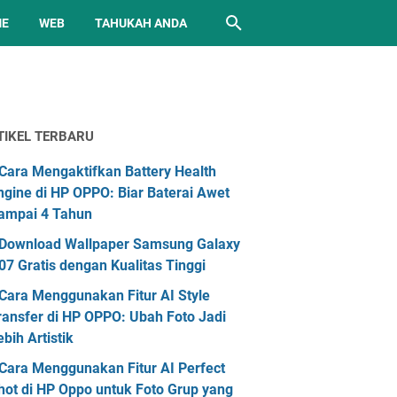
ME
WEB
TAHUKAH ANDA
TIKEL TERBARU
Cara Mengaktifkan Battery Health
ngine di HP OPPO: Biar Baterai Awet
ampai 4 Tahun
Download Wallpaper Samsung Galaxy
07 Gratis dengan Kualitas Tinggi
Cara Menggunakan Fitur AI Style
ransfer di HP OPPO: Ubah Foto Jadi
ebih Artistik
Cara Menggunakan Fitur AI Perfect
hot di HP Oppo untuk Foto Grup yang