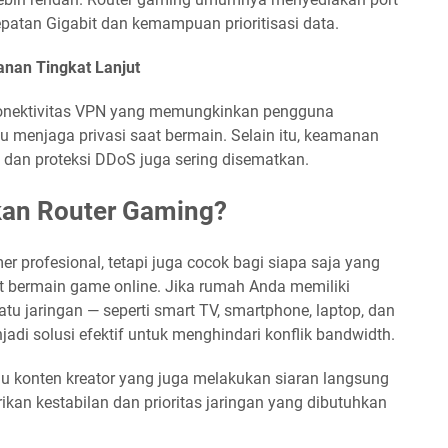
epatan Gigabit dan kemampuan prioritisasi data.
nan Tingkat Lanjut
onektivitas VPN yang memungkinkan pengguna
u menjaga privasi saat bermain. Selain itu, keamanan
ut dan proteksi DDoS juga sering disematkan.
an Router Gaming?
 profesional, tetapi juga cocok bagi siapa saja yang
t bermain game online. Jika rumah Anda memiliki
tu jaringan — seperti smart TV, smartphone, laptop, dan
adi solusi efektif untuk menghindari konflik bandwidth.
tau konten kreator yang juga melakukan siaran langsung
ikan kestabilan dan prioritas jaringan yang dibutuhkan