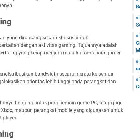
apnya.
B
ing
S
gan yang dirancang secara khusus untuk
G
 berkaitan dengan aktivitas gaming. Tujuannya adalah
M
r, serta lag yang kerap menjadi musuh utama para gamer
u
endistribusikan bandwidth secara merata ke semua
okasikan prioritas lebih tinggi pada perangkat dan
G
k hanya berguna untuk para pemain game PC, tetapi juga
, Xbox, maupun perangkat mobile yang digunakan untuk
iplayer.
ming