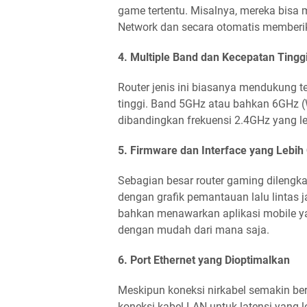
game tertentu. Misalnya, mereka bisa m
Network dan secara otomatis memberikan
4. Multiple Band dan Kecepatan Tingg
Router jenis ini biasanya mendukung t
tinggi. Band 5GHz atau bahkan 6GHz (
dibandingkan frekuensi 2.4GHz yang l
5. Firmware dan Interface yang Lebih
Sebagian besar router gaming dilengka
dengan grafik pemantauan lalu lintas j
bahkan menawarkan aplikasi mobile 
dengan mudah dari mana saja.
6. Port Ethernet yang Dioptimalkan
Meskipun koneksi nirkabel semakin b
koneksi kabel LAN untuk latensi yang