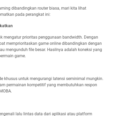
ng dibandingkan router biasa, mari kita lihat
ematkan pada perangkat ini:
gkatkan
uk mengatur prioritas penggunaan bandwidth. Dengan
pat memprioritaskan game online dibandingkan dengan
 atau mengunduh file besar. Hasilnya adalah koneksi yang
 bermain game.
 khusus untuk mengurangi latensi seminimal mungkin.
alam permainan kompetitif yang membutuhkan respon
u MOBA.
nali lalu lintas data dari aplikasi atau platform