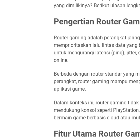
yang dimilikinya? Berikut ulasan lengk
Pengertian Router Gam
Router gaming adalah perangkat jarin
memprioritaskan lalu lintas data yang
untuk mengurangi latensi (ping), jitte
online.
Berbeda dengan router standar yang m
perangkat, router gaming mampu mengal
aplikasi game.
Dalam konteks ini, router gaming tida
mendukung konsol seperti PlayStation
bermain game berbasis cloud atau mult
Fitur Utama Router Ga