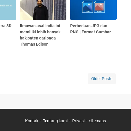
era 3D
Ilmuwan asal India ini
Perbedaan JPG dan
memiliki lebih banyak
PNG | Format Gambar
hak paten daripada
Thomas Edison
Older Posts
Kontak
Tentang kami
Privasi
sitemaps