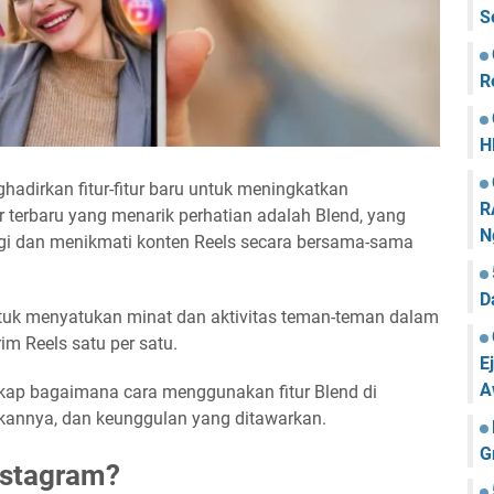
S
R
H
hadirkan fitur-fitur baru untuk meningkatkan
R
 terbaru yang menarik perhatian adalah Blend, yang
N
i dan menikmati konten Reels secara bersama-sama
D
 untuk menyatukan minat dan aktivitas teman-teman dalam
im Reels satu per satu.
E
A
gkap bagaimana cara menggunakan fitur Blend di
kannya, dan keunggulan yang ditawarkan.
G
Instagram?