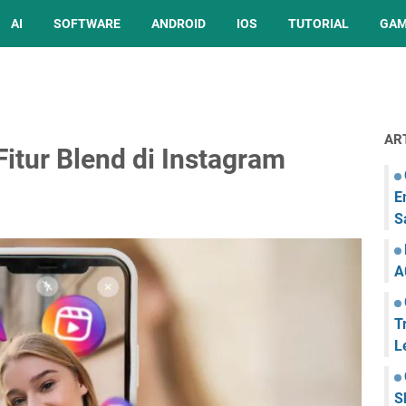
AI
SOFTWARE
ANDROID
IOS
TUTORIAL
GA
AR
tur Blend di Instagram
E
S
A
T
L
S