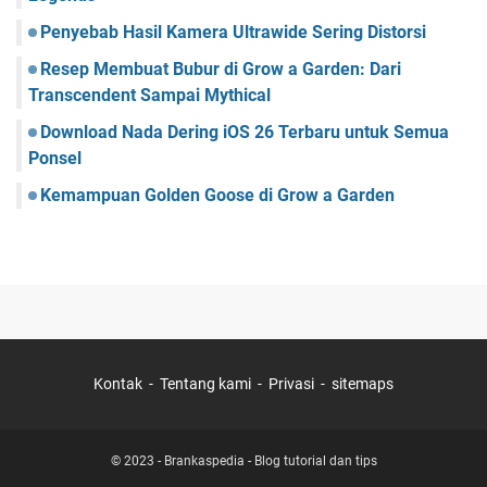
Penyebab Hasil Kamera Ultrawide Sering Distorsi
Resep Membuat Bubur di Grow a Garden: Dari
Transcendent Sampai Mythical
Download Nada Dering iOS 26 Terbaru untuk Semua
Ponsel
Kemampuan Golden Goose di Grow a Garden
Kontak
Tentang kami
Privasi
sitemaps
© 2023 -
Brankaspedia - Blog tutorial dan tips