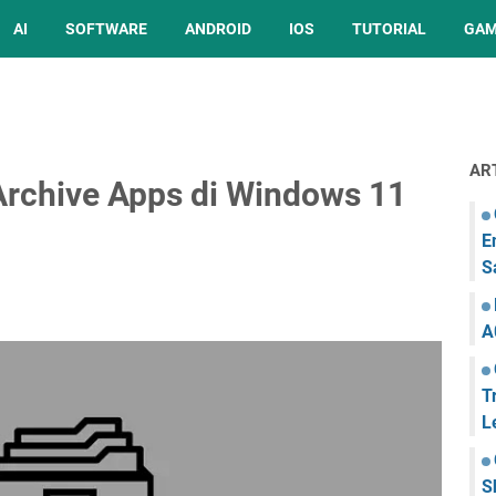
AI
SOFTWARE
ANDROID
IOS
TUTORIAL
GA
AR
Archive Apps di Windows 11
E
S
A
T
L
S