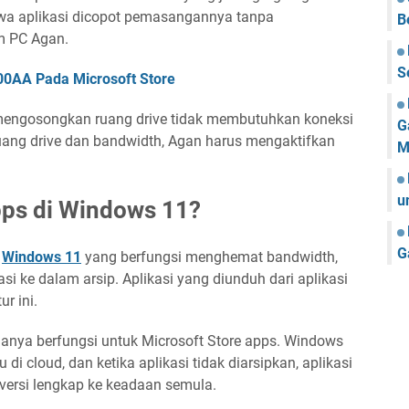
hwa aplikasi dicopot pemasangannya tanpa
B
m PC Agan.
S
00AA Pada Microsoft Store
mengosongkan ruang drive tidak membutuhkan koneksi
G
ruang drive dan bandwidth, Agan harus mengaktifkan
M
u
Apps di Windows 11?
G
n
Windows 11
yang berfungsi menghemat bandwidth,
 ke dalam arsip. Aplikasi yang diunduh dari aplikasi
r ini.
 hanya berfungsi untuk Microsoft Store apps. Windows
i cloud, dan ketika aplikasi tidak diarsipkan, aplikasi
 versi lengkap ke keadaan semula.