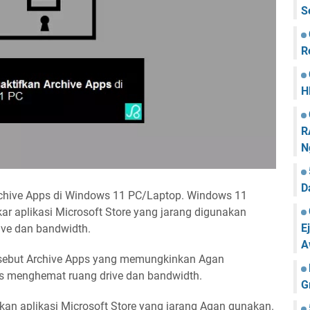
S
R
H
R
N
D
rchive Apps di Windows 11 PC/Laptop. Windows 11
aplikasi Microsoft Store yang jarang digunakan
E
ve dan bandwidth.
A
isebut Archive Apps yang memungkinkan Agan
is menghemat ruang drive dan bandwidth.
G
kan aplikasi Microsoft Store yang jarang Agan gunakan.