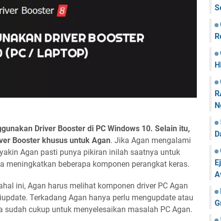
S
R
H
R
N
ggunakan Driver Booster di PC Windows 10. Selain itu,
D
iver Booster khusus untuk Agan
. Jika Agan mengalami
akin Agan pasti punya pikiran inilah saatnya untuk
E
ya meningkatkan beberapa komponen perangkat keras.
A
al ini, Agan harus melihat komponen driver PC Agan
u diupdate. Terkadang Agan hanya perlu mengupdate atau
G
saja sudah cukup untuk menyelesaikan masalah PC Agan.