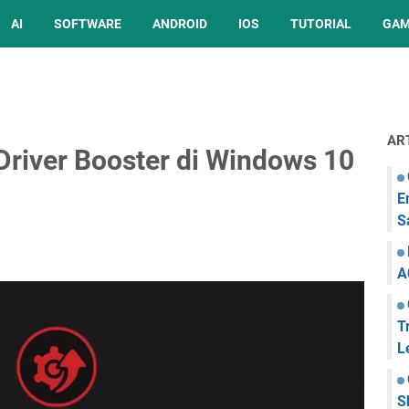
AI
SOFTWARE
ANDROID
IOS
TUTORIAL
GA
AR
river Booster di Windows 10
E
S
A
T
L
S