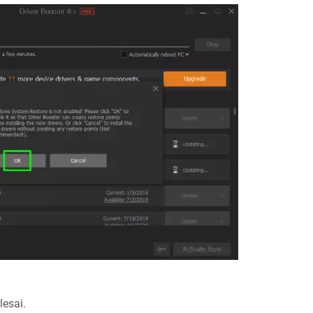
esai.