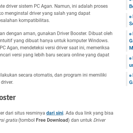
 driver sistem PC Agan. Namun, ini adalah proses
B
 menginstal driver yang salah yang dapat
alahan kompatibilitas.
S
an dengan aman, gunakan Driver Booster. Dibuat oleh
 intuitif yang dibuat hanya untuk komputer Windows.
G
PC Agan, mendeteksi versi driver saat ini, memeriksa
M
cari versi yang lebih baru secara online yang dapat
u
ilakukan secara otomatis, dan program ini memiliki
driver.
G
oster
r dari situs resminya
dari sini
. Ada dua link yang bisa
si gratis
(tombol
Free Download
) dan untuk
Driver