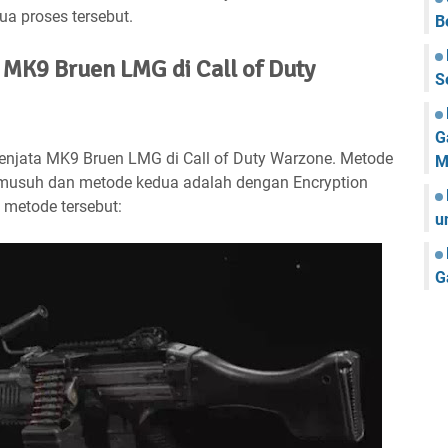
a proses tersebut.
B
MK9 Bruen LMG di Call of Duty
S
G
njata MK9 Bruen LMG di Call of Duty Warzone. Metode
M
usuh dan metode kedua adalah dengan Encryption
 metode tersebut:
u
G