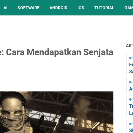
AI
SOFTWARE
ANDROID
IOS
TUTORIAL
GA
AR
e: Cara Mendapatkan Senjata
E
S
A
T
L
S