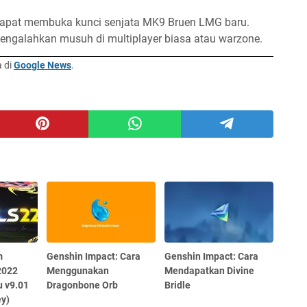
dapat membuka kunci senjata MK9 Bruen LMG baru.
galahkan musuh di multiplayer biasa atau warzone.
a di
Google News
.
m
Genshin Impact: Cara
Genshin Impact: Cara
2022
Menggunakan
Mendapatkan Divine
u v9.01
Dragonbone Orb
Bridle
ey)