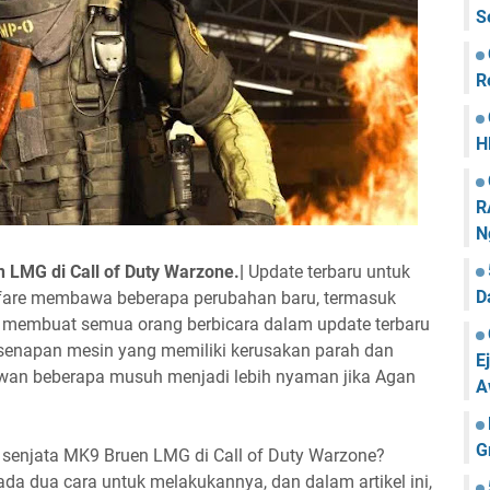
S
R
H
R
N
LMG di Call of Duty Warzone.|
Update terbaru untuk
D
fare membawa beberapa perubahan baru, termasuk
g membuat semua orang berbicara dalam update terbaru
 senapan mesin yang memiliki kerusakan parah dan
E
wan beberapa musuh menjadi lebih nyaman jika Agan
A
G
senjata MK9 Bruen LMG di Call of Duty Warzone?
 dua cara untuk melakukannya, dan dalam artikel ini,