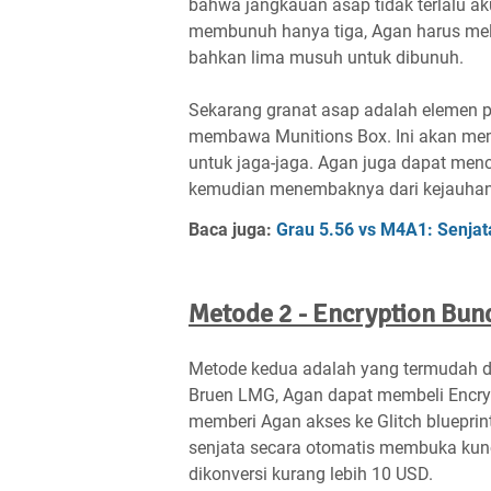
bahwa jangkauan asap tidak terlalu ak
membunuh hanya tiga, Agan harus me
bahkan lima musuh untuk dibunuh.
Sekarang granat asap adalah elemen pe
membawa Munitions Box. Ini akan m
untuk jaga-jaga. Agan juga dapat men
kemudian menembaknya dari kejauhan
Baca juga:
Grau 5.56 vs M4A1: Senjat
Metode 2 - Encryption Bun
Metode kedua adalah yang termudah d
Bruen LMG, Agan dapat membeli Encryp
memberi Agan akses ke Glitch blueprint
senjata secara otomatis membuka kunci
dikonversi kurang lebih 10 USD.