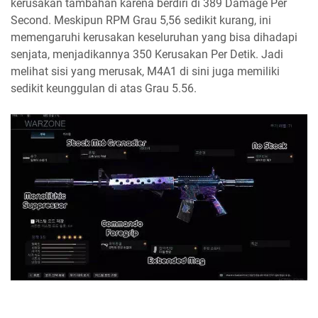
kerusakan tambahan karena berdiri di 389 Damage Per
Second. Meskipun RPM Grau 5,56 sedikit kurang, ini
memengaruhi kerusakan keseluruhan yang bisa dihadapi
senjata, menjadikannya 350 Kerusakan Per Detik. Jadi
melihat sisi yang merusak, M4A1 di sini juga memiliki
sedikit keunggulan di atas Grau 5.56.