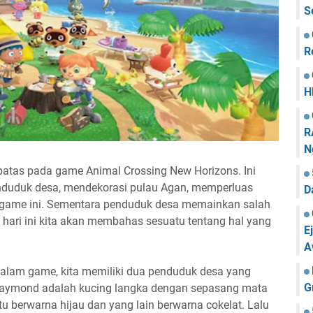
S
R
H
R
N
atas pada game Animal Crossing New Horizons. Ini
duduk desa, mendekorasi pulau Agan, memperluas
D
m game ini. Sementara penduduk desa memainkan salah
 hari ini kita akan membahas sesuatu tentang hal yang
E
A
alam game, kita memiliki dua penduduk desa yang
G
Raymond adalah kucing langka dengan sepasang mata
u berwarna hijau dan yang lain berwarna cokelat. Lalu