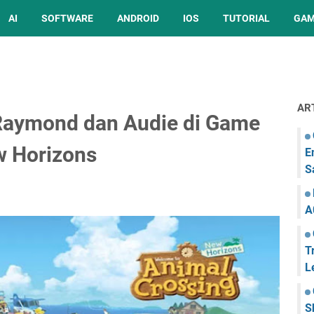
AI
SOFTWARE
ANDROID
IOS
TUTORIAL
GA
AR
Raymond dan Audie di Game
w Horizons
E
S
A
T
L
S