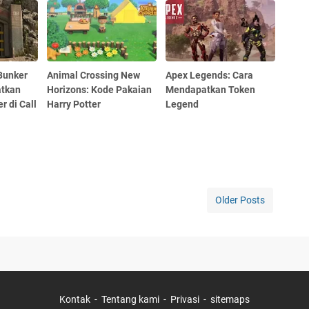
Bunker
Animal Crossing New
Apex Legends: Cara
atkan
Horizons: Kode Pakaian
Mendapatkan Token
 di Call
Harry Potter
Legend
e
Older Posts
Kontak
Tentang kami
Privasi
sitemaps