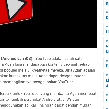
S
R
H
R
N
 (Android dan iOS).|
YouTube adalah salah satu
ana Agan bisa mendapatkan konten video unik setiap
D
adi populer melalui kreativitas mereka. Jika Agan adalah
ahkan kreativitas maka Agan dapat dengan mudah
E
dan membagikannya menggunakan YouTube.
A
ikasi terbaik untuk YouTuber yang membantu Agan membuat
nten unik di perangkat Android atau iOS dan
G
enggunakan aplikasi ini, Agan dapat dengan mudah