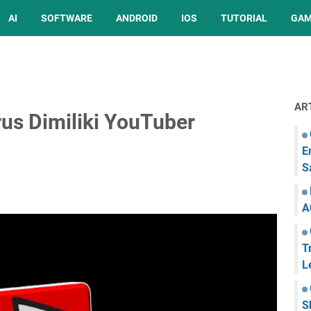
AI
SOFTWARE
ANDROID
IOS
TUTORIAL
GA
AR
rus Dimiliki YouTuber
E
S
A
T
L
S