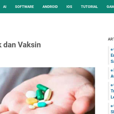
AI
SOFTWARE
ANDROID
IOS
TUTORIAL
GA
AR
k dan Vaksin
E
S
A
T
L
S