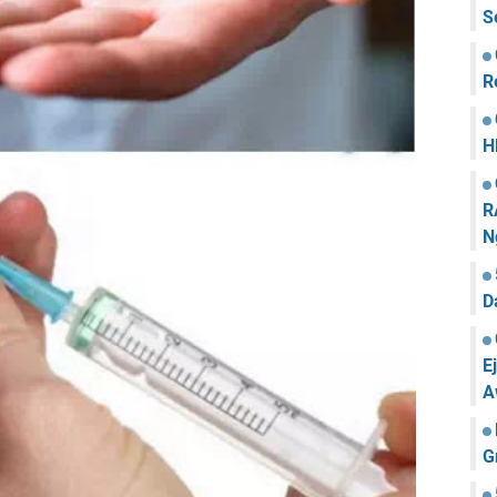
S
R
H
R
N
D
E
A
G