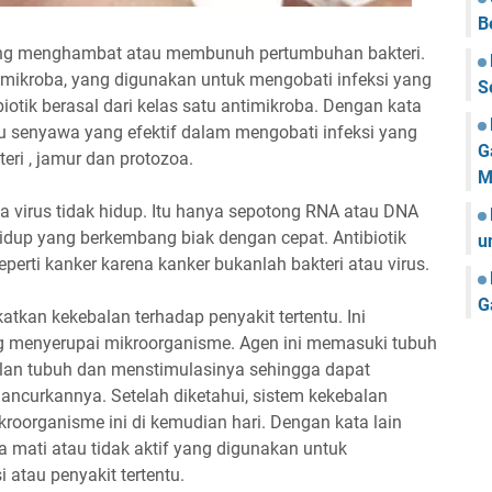
B
yang menghambat atau membunuh pertumbuhan bakteri.
imikroba, yang digunakan untuk mengobati infeksi yang
S
otik berasal dari kelas satu antimikroba. Dengan kata
tau senyawa yang efektif dalam mengobati infeksi yang
G
eri , jamur dan protozoa.
M
ena virus tidak hidup. Itu hanya sepotong RNA atau DNA
idup yang berkembang biak dengan cepat. Antibiotik
u
erti kanker karena kanker bukanlah bakteri atau virus.
G
tkan kekebalan terhadap penyakit tertentu. Ini
g menyerupai mikroorganisme. Agen ini memasuki tubuh
alan tubuh dan menstimulasinya sehingga dapat
ncurkannya. Setelah diketahui, sistem kekebalan
organisme ini di kemudian hari. Dengan kata lain
 mati atau tidak aktif yang digunakan untuk
 atau penyakit tertentu.