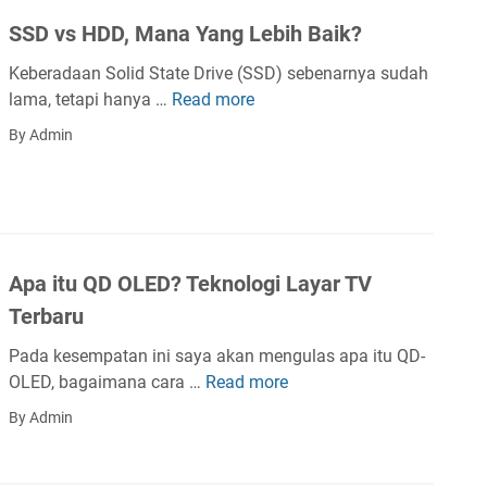
u
n
SSD vs HDD, Mana Yang Lebih Baik?
W
H
e
o
Keberadaan Solid State Drive (SSD) sebenarnya sudah
b
t
lama, tetapi hanya …
Read more
S
3
s
S
By Admin
?
p
D
T
o
v
e
t
s
k
H
n
D
o
Apa itu QD OLED? Teknologi Layar TV
D
l
,
Terbaru
o
M
g
Pada kesempatan ini saya akan mengulas apa itu QD-
a
i
OLED, bagaimana cara …
Read more
A
n
A
p
a
By Admin
p
a
Y
a
i
a
Y