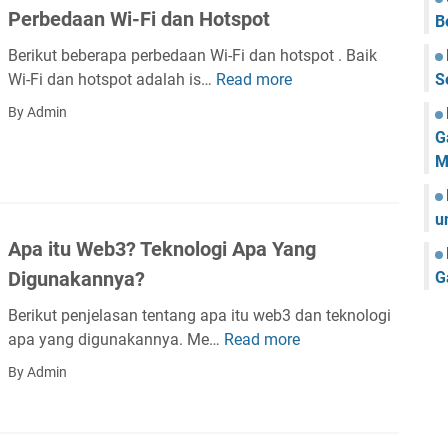
U
h
Perbedaan Wi-Fi dan Hotspot
a
B
E
o
n
F
Berikut beberapa perbedaan Wi-Fi dan hotspot . Baik
n
M
I
Wi-Fi dan hotspot adalah is…
Read more
S
P
e
A
e
1
By Admin
C
r
4
G
d
b
P
M
a
e
r
n
d
o
I
u
a
P
Apa itu Web3? Teknologi Apa Yang
a
A
n
Digunakannya?
G
d
W
d
Berikut penjelasan tentang apa itu web3 dan teknologi
i
r
apa yang digunakannya. Me…
Read more
A
-
e
p
F
By Admin
s
a
i
s
i
d
t
a