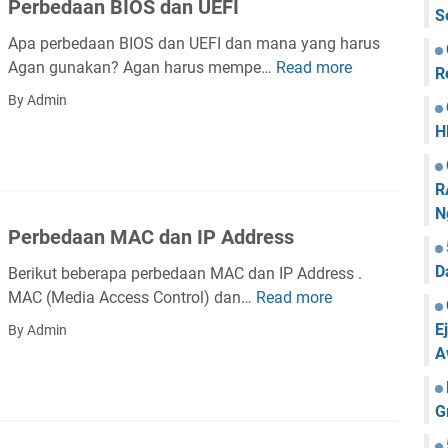
Perbedaan BIOS dan UEFI
T
S
i
Apa perbedaan BIOS dan UEFI dan mana yang harus
p
Agan gunakan? Agan harus mempe…
Read more
P
R
i
e
By Admin
s
r
T
H
b
e
e
r
d
R
b
a
N
a
Perbedaan MAC dan IP Address
a
i
n
k
D
Berikut beberapa perbedaan MAC dan IP Address .
B
U
MAC (Media Access Control) dan…
Read more
P
I
n
e
E
By Admin
O
t
r
A
S
u
b
d
k
e
a
G
i
d
n
P
a