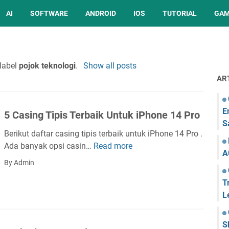
AI
SOFTWARE
ANDROID
IOS
TUTORIAL
GA
label
pojok teknologi
.
Show all posts
AR
E
5 Casing Tipis Terbaik Untuk iPhone 14 Pro
S
Berikut daftar casing tipis terbaik untuk iPhone 14 Pro .
Ada banyak opsi casin…
Read more
5
A
C
By Admin
a
T
s
L
i
n
g
S