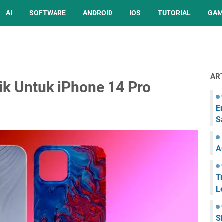
AI
SOFTWARE
ANDROID
IOS
TUTORIAL
GA
AR
aik Untuk iPhone 14 Pro
E
S
A
T
L
S