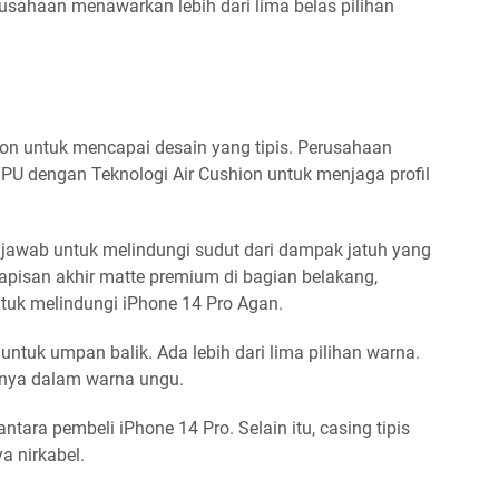
rusahaan menawarkan lebih dari lima belas pilihan
on untuk mencapai desain yang tipis. Perusahaan
PU dengan Teknologi Air Cushion untuk menjaga profil
 jawab untuk melindungi sudut dari dampak jatuh yang
lapisan akhir matte premium di bagian belakang,
uk melindungi iPhone 14 Pro Agan.
ntuk umpan balik. Ada lebih dari lima pilihan warna.
nya dalam warna ungu.
tara pembeli iPhone 14 Pro. Selain itu, casing tipis
a nirkabel.