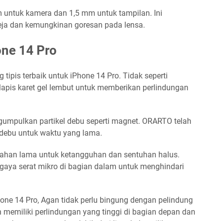
m untuk kamera dan 1,5 mm untuk tampilan. Ini
ja dan kemungkinan goresan pada lensa.
ne 14 Pro
ipis terbaik untuk iPhone 14 Pro. Tidak seperti
a lapis karet gel lembut untuk memberikan perlindungan
ngumpulkan partikel debu seperti magnet. ORARTO telah
-debu untuk waktu yang lama.
ng tahan lama untuk ketangguhan dan sentuhan halus.
 gaya serat mikro di bagian dalam untuk menghindari
one 14 Pro, Agan tidak perlu bingung dengan pelindung
 memiliki perlindungan yang tinggi di bagian depan dan