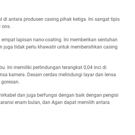
i antara produsen casing pihak ketiga. Ini sangat tipis
 ons.
empat lapisan nano-coating. Ini memberikan sentuhan
juga tidak perlu khawatir untuk membersihkan casing
ebu. Ini memiliki perlindungan terangkat 0,04 inci di
lensa kamera. Desain cerdas melindungi layar dan lensa
 goresan.
nirkabel dan juga berfungsi dengan baik dengan pengisi
ransi enam bulan, dan Agan dapat memilih antara