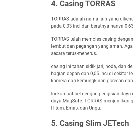
4. Casing TORRAS
TORRAS adalah nama lain yang dikenal d
pada 0,03 inci dan beratnya hanya 0,63
TORRAS telah memoles casing dengan 
lembut dan pegangan yang aman. Agan 
secara terus-menerus.
casing ini tahan sidik jari, noda, dan d
bagian depan dan 0,05 inci di sekitar 
kamera dari kemungkinan goresan dan
Ini kompatibel dengan pengisian daya 
daya MagSafe. TORRAS menjanjikan ga
Hitam, Emas, dan Ungu.
5. Casing Slim JETech