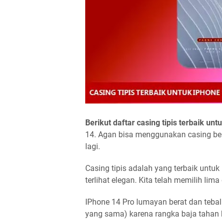
Berikut daftar casing tipis terbaik un
14. Agan bisa menggunakan casing bening
lagi.
Casing tipis adalah yang terbaik untu
terlihat elegan. Kita telah memilih lim
IPhone 14 Pro lumayan berat dan teba
yang sama) karena rangka baja tahan 