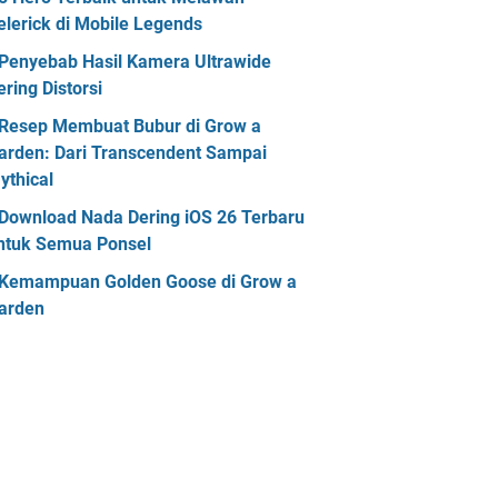
elerick di Mobile Legends
Penyebab Hasil Kamera Ultrawide
ering Distorsi
Resep Membuat Bubur di Grow a
arden: Dari Transcendent Sampai
ythical
Download Nada Dering iOS 26 Terbaru
ntuk Semua Ponsel
Kemampuan Golden Goose di Grow a
arden