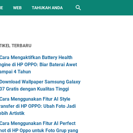
ME
WEB
TAHUKAH ANDA
TIKEL TERBARU
Cara Mengaktifkan Battery Health
ngine di HP OPPO: Biar Baterai Awet
ampai 4 Tahun
Download Wallpaper Samsung Galaxy
07 Gratis dengan Kualitas Tinggi
Cara Menggunakan Fitur AI Style
ransfer di HP OPPO: Ubah Foto Jadi
ebih Artistik
Cara Menggunakan Fitur AI Perfect
hot di HP Oppo untuk Foto Grup yang