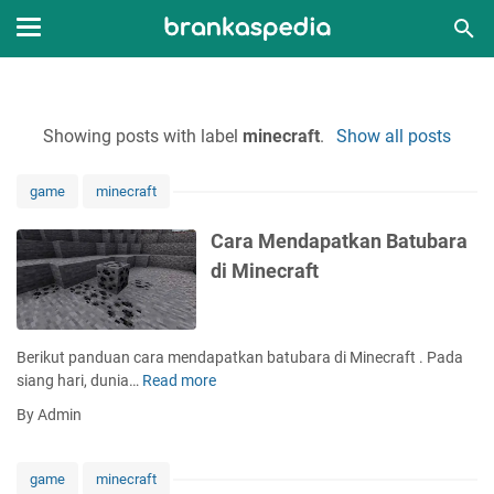
Showing posts with label
minecraft
.
Show all posts
game
minecraft
Cara Mendapatkan Batubara
di Minecraft
Berikut panduan cara mendapatkan batubara di Minecraft . Pada
siang hari, dunia…
Read more
C
a
By Admin
r
a
M
game
minecraft