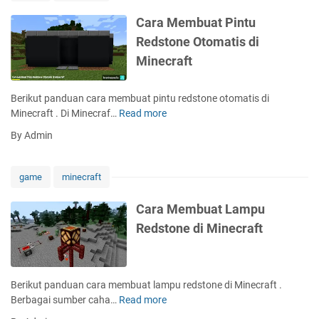
e
n
Cara Membuat Pintu
d
Redstone Otomatis di
a
Minecraft
p
a
t
Berikut panduan cara membuat pintu redstone otomatis di
k
Minecraft . Di Minecraf…
Read more
C
a
a
By Admin
n
r
B
a
a
M
game
minecraft
t
e
u
m
Cara Membuat Lampu
b
b
Redstone di Minecraft
a
u
r
a
a
t
d
P
Berikut panduan cara membuat lampu redstone di Minecraft .
i
i
Berbagai sumber caha…
Read more
C
M
n
a
i