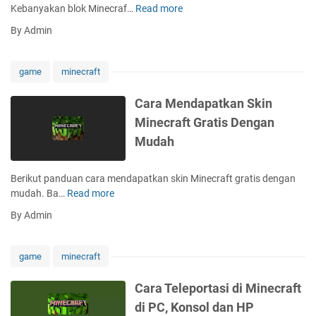
e
Kebanyakan blok Minecraf…
Read more
C
d
r
a
i
By Admin
i
r
M
s
a
i
a
M
n
game
minecraft
i
e
e
d
m
c
Cara Mendapatkan Skin
i
b
r
Minecraft Gratis Dengan
M
u
a
i
Mudah
a
f
n
t
t
e
A
Berikut panduan cara mendapatkan skin Minecraft gratis dengan
c
p
mudah. Ba…
Read more
C
r
i
a
a
By Admin
U
r
f
n
a
t
g
M
game
minecraft
g
e
u
n
Cara Teleportasi di Minecraft
n
d
di PC, Konsol dan HP
d
a