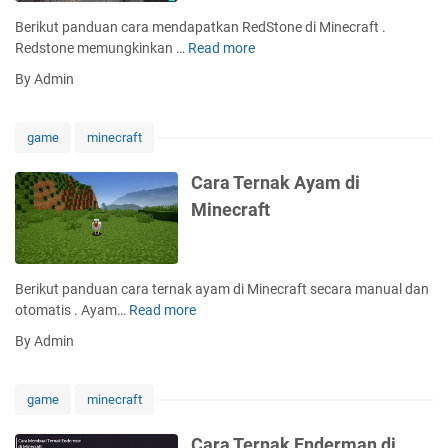
e
R
n
Berikut panduan cara mendapatkan RedStone di Minecraft .
d
e
e
Redstone memungkinkan …
Read more
C
i
d
c
a
M
By Admin
s
r
r
i
t
a
a
n
o
f
M
e
game
minecraft
n
t
e
c
e
n
r
Cara Ternak Ayam di
R
d
a
Minecraft
e
a
f
p
p
t
e
a
a
t
Berikut panduan cara ternak ayam di Minecraft secara manual dan
t
k
otomatis . Ayam…
Read more
C
e
a
a
r
By Admin
n
r
d
R
a
i
e
T
M
game
minecraft
d
e
i
S
r
n
Cara Ternak Enderman di