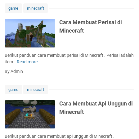
a
a
M
game
minecraft
n
e
d
m
Cara Membuat Perisai di
i
b
Minecraft
M
u
i
a
n
t
e
P
Berikut panduan cara membuat perisai di Minecraft . Perisai adalah
c
e
item…
Read more
C
r
t
a
a
By Admin
e
r
f
r
a
t
n
M
game
minecraft
a
e
k
m
Cara Membuat Api Unggun di
a
b
Minecraft
n
u
S
a
a
t
p
P
Berikut panduan cara membuat api unggun di Minecraft .
i