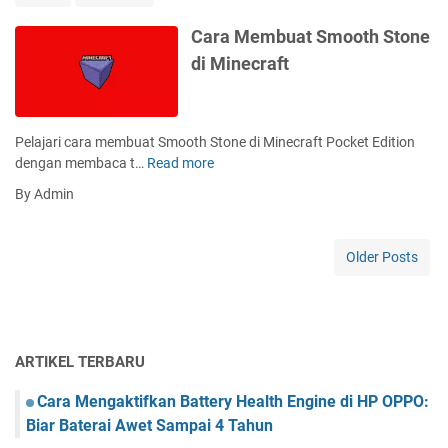
e
a
i
m
t
Cara Membuat Smooth Stone
n
b
i
di Minecraft
e
u
s
c
a
D
r
t
e
a
T
n
Pelajari cara membuat Smooth Stone di Minecraft Pocket Edition
f
o
g
dengan membaca t…
Read more
C
t
n
a
a
d
By Admin
g
n
r
i
k
M
a
P
a
u
M
C
Older Posts
t
d
e
,
d
a
m
K
i
h
b
o
M
u
n
i
a
s
ARTIKEL TERBARU
n
t
o
e
S
l
Cara Mengaktifkan Battery Health Engine di HP OPPO:
c
m
d
Biar Baterai Awet Sampai 4 Tahun
r
o
a