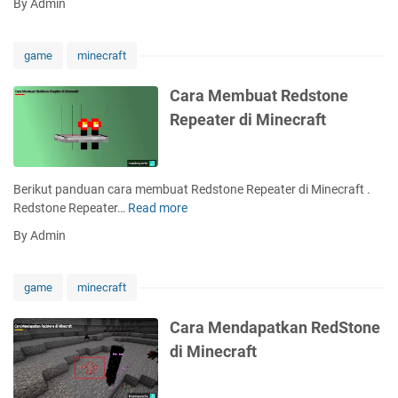
By Admin
t
r
n
u
a
e
R
M
c
game
minecraft
e
e
r
d
m
a
Cara Membuat Redstone
s
b
f
Repeater di Minecraft
t
u
t
o
a
n
t
e
L
Berikut panduan cara membuat Redstone Repeater di Minecraft .
O
a
Redstone Repeater…
Read more
C
t
m
a
o
By Admin
p
r
m
u
a
a
R
M
t
game
minecraft
e
e
i
d
m
s
Cara Mendapatkan RedStone
s
b
d
di Minecraft
t
u
i
o
a
M
n
t
i