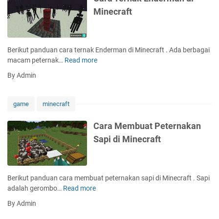
t
n
e
Minecraft
o
a
c
n
k
r
e
A
a
d
y
f
Berikut panduan cara ternak Enderman di Minecraft . Ada berbagai
i
a
t
macam peternak…
Read more
C
M
m
a
i
By Admin
d
r
n
i
a
e
M
T
c
game
minecraft
i
e
r
n
r
a
Cara Membuat Peternakan
e
n
f
Sapi di Minecraft
c
a
t
r
k
a
E
f
n
Berikut panduan cara membuat peternakan sapi di Minecraft . Sapi
t
d
adalah gerombo…
Read more
C
e
a
By Admin
r
r
m