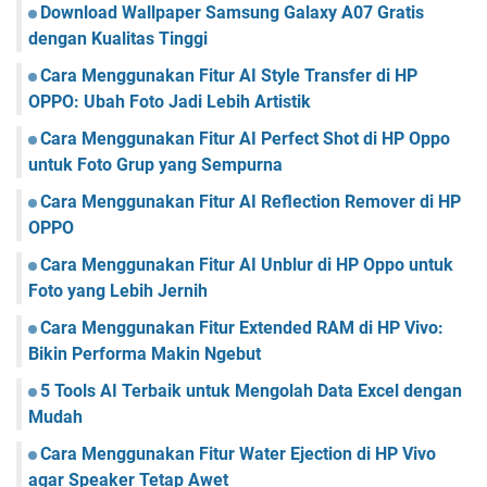
a
Download Wallpaper Samsung Galaxy A07 Gratis
o
n
f
t
H
dengan Kualitas Tinggi
t
h
P
Cara Menggunakan Fitur AI Style Transfer di HP
S
OPPO: Ubah Foto Jadi Lebih Artistik
t
o
Cara Menggunakan Fitur AI Perfect Shot di HP Oppo
n
untuk Foto Grup yang Sempurna
e
d
Cara Menggunakan Fitur AI Reflection Remover di HP
i
OPPO
M
Cara Menggunakan Fitur AI Unblur di HP Oppo untuk
i
n
Foto yang Lebih Jernih
e
Cara Menggunakan Fitur Extended RAM di HP Vivo:
c
Bikin Performa Makin Ngebut
r
a
5 Tools AI Terbaik untuk Mengolah Data Excel dengan
f
Mudah
t
Cara Menggunakan Fitur Water Ejection di HP Vivo
agar Speaker Tetap Awet