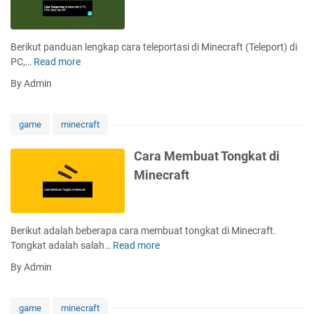
i
p
M
a
i
t
Berikut panduan lengkap cara teleportasi di Minecraft (Teleport) di
n
k
PC,…
Read more
C
e
a
a
c
By Admin
n
r
r
S
a
a
k
T
f
game
minecraft
i
e
t
n
l
Cara Membuat Tongkat di
M
e
Minecraft
i
p
n
o
e
r
c
t
Berikut adalah beberapa cara membuat tongkat di Minecraft.
r
a
Tongkat adalah salah…
Read more
C
a
s
a
f
By Admin
i
r
t
d
a
G
i
M
r
game
minecraft
M