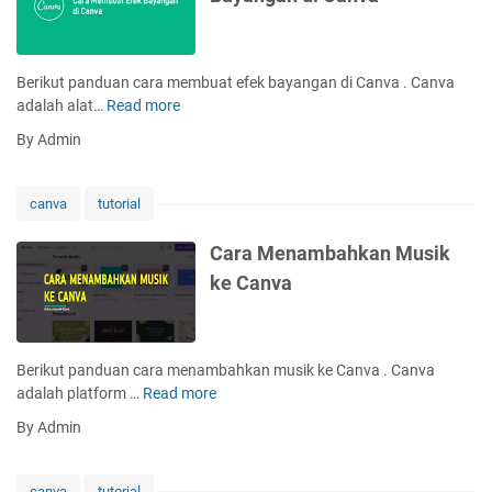
F
o
o
t
t
o
o
Berikut panduan cara membuat efek bayangan di Canva . Canva
d
d
adalah alat…
Read more
C
i
i
a
C
By Admin
C
r
a
a
a
n
n
M
v
canva
tutorial
v
e
a
a
m
Cara Menambahkan Musik
b
ke Canva
u
a
t
E
Berikut panduan cara menambahkan musik ke Canva . Canva
f
adalah platform …
Read more
C
e
a
By Admin
k
r
B
a
a
M
canva
tutorial