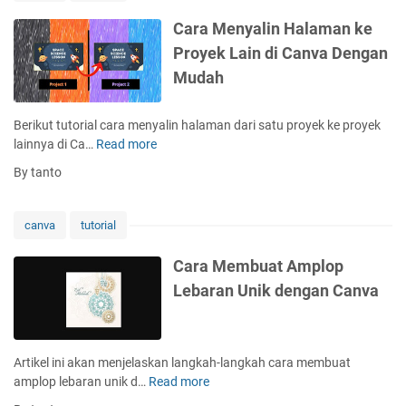
r
S
Cara Menyalin Halaman ke
h
Proyek Lain di Canva Dengan
o
Mudah
r
t
c
Berikut tutorial cara menyalin halaman dari satu proyek ke proyek
u
lainnya di Ca…
Read more
C
t
a
By tanto
K
r
e
a
y
M
canva
tutorial
b
e
o
n
Cara Membuat Amplop
a
y
Lebaran Unik dengan Canva
r
a
d
l
C
i
a
n
Artikel ini akan menjelaskan langkah-langkah cara membuat
n
H
amplop lebaran unik d…
Read more
C
v
a
a
a