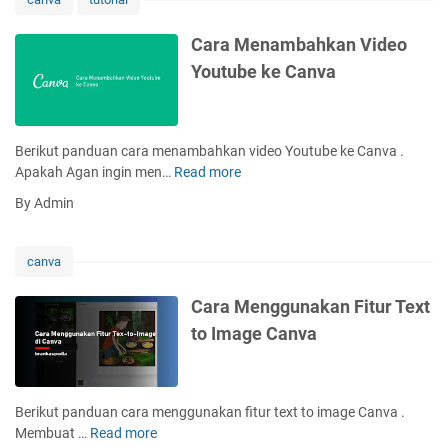
y
e
a
n
Cara Menambahkan Video
n
a
Youtube ke Canva
g
m
a
b
n
a
d
h
Berikut panduan cara menambahkan video Youtube ke Canva .
i
k
Apakah Agan ingin men…
Read more
C
C
a
a
a
By Admin
n
r
n
M
a
v
u
M
a
canva
s
e
i
n
Cara Menggunakan Fitur Text
k
a
to Image Canva
k
m
e
b
C
a
a
h
Berikut panduan cara menggunakan fitur text to image Canva .
n
k
Membuat …
Read more
C
v
a