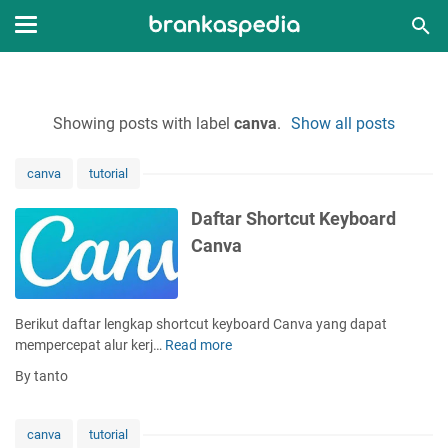
Showing posts with label
canva
.
Show all posts
canva
tutorial
Daftar Shortcut Keyboard
Canva
Berikut daftar lengkap shortcut keyboard Canva yang dapat
mempercepat alur kerj…
Read more
D
a
By tanto
f
t
a
canva
tutorial