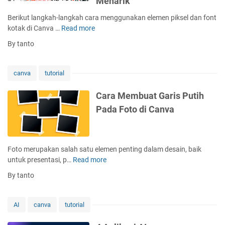
Menarik
n
D
v
U
Berikut langkah-langkah cara menggunakan elemen piksel dan font
e
a
n
kotak di Canva …
Read more
C
s
D
i
a
a
e
By tanto
k
r
i
n
d
a
n
g
e
M
d
canva
tutorial
a
n
e
e
n
g
n
n
Cara Membuat Garis Putih
M
a
g
g
u
Pada Foto di Canva
n
g
a
d
C
u
n
a
a
n
E
h
n
a
f
Foto merupakan salah satu elemen penting dalam desain, baik
v
k
e
untuk presentasi, p…
Read more
C
a
a
k
a
By tanto
n
P
r
E
i
a
l
k
M
AI
canva
tutorial
e
s
e
m
e
m