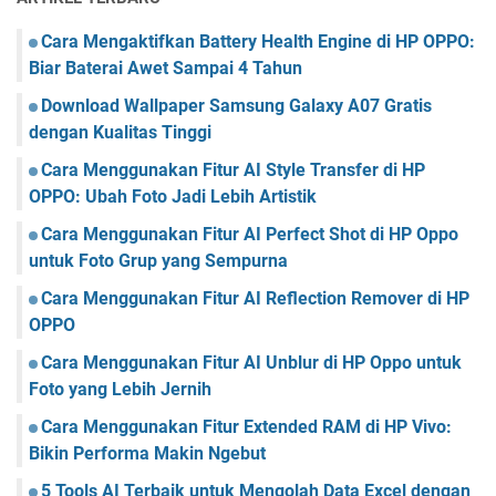
x
t
t
I
Cara Mengaktifkan Battery Health Engine di HP OPPO:
t
n
Biar Baterai Awet Sampai 4 Tahun
o
s
I
Download Wallpaper Samsung Galaxy A07 Gratis
t
m
a
dengan Kualitas Tinggi
a
g
g
Cara Menggunakan Fitur AI Style Transfer di HP
r
e
OPPO: Ubah Foto Jadi Lebih Artistik
a
C
m
Cara Menggunakan Fitur AI Perfect Shot di HP Oppo
a
S
n
untuk Foto Grup yang Sempurna
t
v
o
Cara Menggunakan Fitur AI Reflection Remover di HP
a
r
OPPO
y
Cara Menggunakan Fitur AI Unblur di HP Oppo untuk
D
e
Foto yang Lebih Jernih
n
Cara Menggunakan Fitur Extended RAM di HP Vivo:
g
Bikin Performa Makin Ngebut
a
n
5 Tools AI Terbaik untuk Mengolah Data Excel dengan