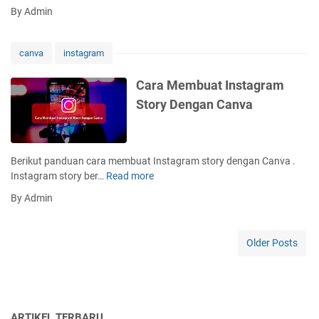
a
a
By Admin
n
r
V
a
i
M
canva
instagram
d
e
e
n
Cara Membuat Instagram
o
g
Story Dengan Canva
Y
g
o
u
u
n
t
a
Berikut panduan cara membuat Instagram story dengan Canva .
u
k
Instagram story ber…
Read more
C
b
a
a
e
By Admin
n
r
k
F
a
e
i
M
C
Older Posts
t
e
a
u
m
n
r
b
v
T
u
a
e
a
ARTIKEL TERBARU