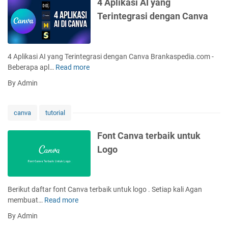
4 Aplikasi AI yang
e
l
b
Terintegrasi dengan Canva
n
s
u
P
e
a
i
p
t
k
e
G
4 Aplikasi AI yang Terintegrasi dengan Canva Brankaspedia.com -
s
r
a
Beberapa apl…
Read more
4
e
t
r
A
l
i
By Admin
i
p
d
V
s
l
a
i
P
i
n
canva
tutorial
d
u
k
F
e
t
a
o
Font Canva terbaik untuk
o
i
s
n
G
Logo
h
i
t
a
P
A
K
m
a
I
o
e
d
y
t
8
Berikut daftar font Canva terbaik untuk logo . Setiap kali Agan
a
a
a
-
membuat…
Read more
F
F
n
k
B
o
o
By Admin
g
d
i
n
t