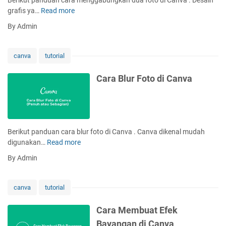
o
R
a
e
grafis ya…
Read more
C
C
n
a
By Admin
o
a
r
d
r
a
e
i
M
canva
tutorial
d
k
e
i
n
Cara Blur Foto di Canva
C
g
a
g
n
a
v
b
a
u
Berikut panduan cara blur foto di Canva . Canva dikenal mudah
n
digunakan…
Read more
C
g
a
By Admin
k
r
a
a
n
B
canva
tutorial
D
l
u
u
Cara Membuat Efek
a
r
Bayangan di Canva
F