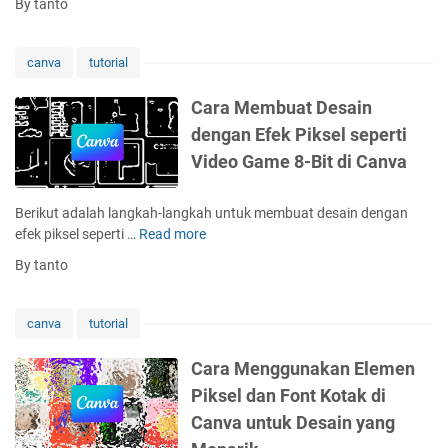
By tanto
l
r
a
a
m
M
canva
tutorial
a
e
n
m
Cara Membuat Desain
k
b
dengan Efek Piksel seperti
e
u
P
Video Game 8-Bit di Canva
a
r
t
o
A
Berikut adalah langkah-langkah untuk membuat desain dengan
y
m
efek piksel seperti …
Read more
C
e
p
a
k
By tanto
l
r
L
o
a
a
p
M
i
canva
tutorial
L
e
n
e
m
d
Cara Menggunakan Elemen
b
b
i
Piksel dan Font Kotak di
a
u
C
r
Canva untuk Desain yang
a
a
a
t
n