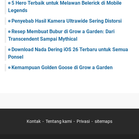
5 Hero Terbaik untuk Melawan Belerick di Mobile
Legends
Penyebab Hasil Kamera Ultrawide Sering Distorsi
Resep Membuat Bubur di Grow a Garden: Dari
Transcendent Sampai Mythical
Download Nada Dering iOS 26 Terbaru untuk Semua
Ponsel
Kemampuan Golden Goose di Grow a Garden
Kontak
Tentang kami
Privasi
sitemaps