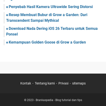
Penyebab Hasil Kamera Ultrawide Sering Distorsi
Resep Membuat Bubur di Grow a Garden: Dari
Transcendent Sampai Mythical
Download Nada Dering iOS 26 Terbaru untuk Semua
Ponsel
Kemampuan Golden Goose di Grow a Garden
Kontak
Tentang kami
Privasi
sitemaps
© 2023 -
Brankaspedia - Blog tutorial dan tips