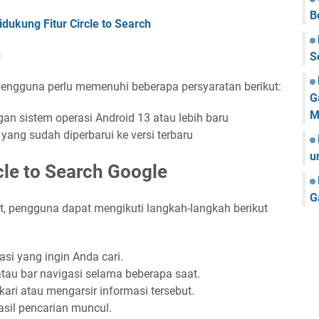
B
dukung Fitur Circle to Search
:
S
pengguna perlu memenuhi beberapa persyaratan berikut:
G
M
an sistem operasi Android 13 atau lebih baru
 yang sudah diperbarui ke versi terbaru
u
le to Search Google
G
t, pengguna dapat mengikuti langkah-langkah berikut
asi yang ingin Anda cari.
au bar navigasi selama beberapa saat.
ari atau mengarsir informasi tersebut.
sil pencarian muncul.