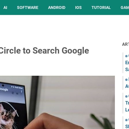
AI
SOFTWARE
ANDROID
IOS
TUTORIAL
GA
AR
ircle to Search Google
E
S
A
T
L
S