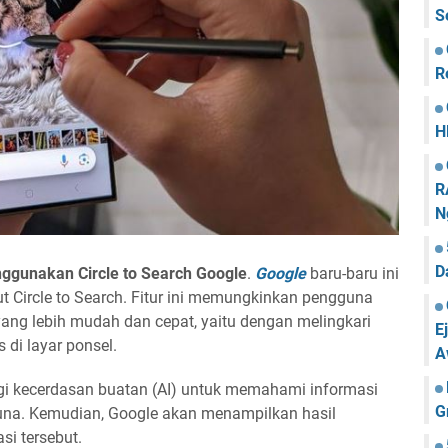
S
R
H
R
N
D
nggunakan Circle to Search Google
.
Google
baru-baru ini
t Circle to Search. Fitur ini memungkinkan pengguna
ang lebih mudah dan cepat, yaitu dengan melingkari
E
 di layar ponsel.
A
gi kecerdasan buatan (AI) untuk memahami informasi
G
gguna. Kemudian, Google akan menampilkan hasil
si tersebut.