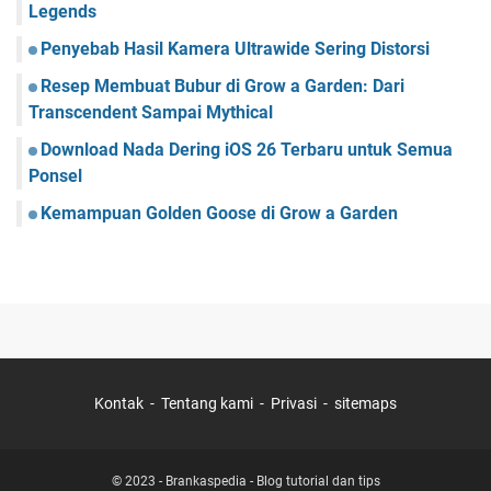
Legends
Penyebab Hasil Kamera Ultrawide Sering Distorsi
Resep Membuat Bubur di Grow a Garden: Dari
Transcendent Sampai Mythical
Download Nada Dering iOS 26 Terbaru untuk Semua
Ponsel
Kemampuan Golden Goose di Grow a Garden
Kontak
Tentang kami
Privasi
sitemaps
© 2023 -
Brankaspedia - Blog tutorial dan tips