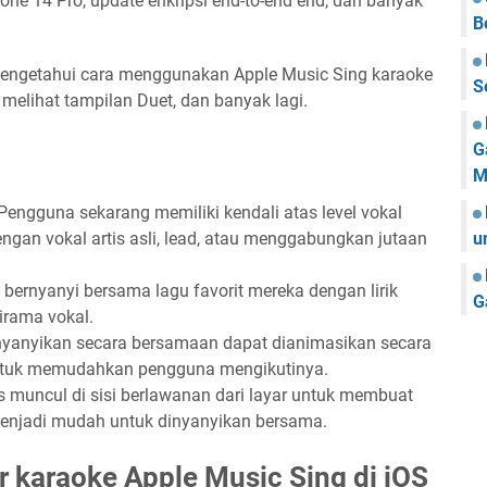
one 14 Pro, update enkripsi end-to-end end, dan banyak
B
k mengetahui cara menggunakan Apple Music Sing karaoke
S
elihat tampilan Duet, dan banyak lagi.
G
M
Pengguna sekarang memiliki kendali atas level vokal
u
ngan vokal artis asli, lead, atau menggabungkan jutaan
ernyanyi bersama lagu favorit mereka dengan lirik
G
irama vokal.
inyanyikan secara bersamaan dapat dianimasikan secara
untuk memudahkan pengguna mengikutinya.
 muncul di sisi berlawanan dari layar untuk membuat
 menjadi mudah untuk dinyanyikan bersama.
 karaoke Apple Music Sing di iOS