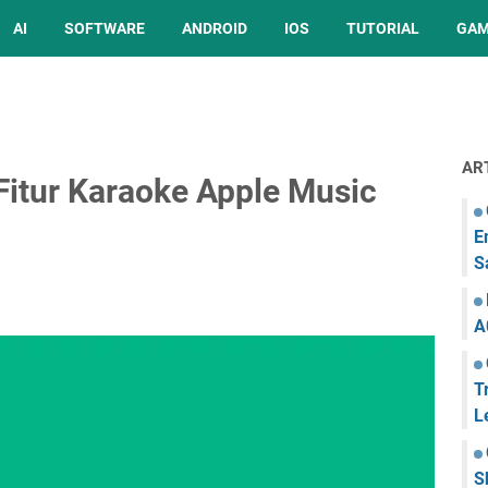
AI
SOFTWARE
ANDROID
IOS
TUTORIAL
GA
AR
itur Karaoke Apple Music
E
S
A
T
L
S