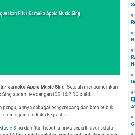
S
R
H
R
N
D
tur karaoke Apple Music Sing
. Setelah mengumumkan
c Sing sudah live dengan iOS 16.2 RC build.
E
A
an pengujiannya sebagai pengembang dan beta publik.
k lama lagi akan dirilis ke publik.
G
Music Sing
dan fitur hebat lainnya seperti layar selalu