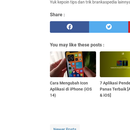
Yuk kepoin tips dan trik brankaspedia lainny
Share :
You may like these posts :
Cara Mengubah Icon
7 Aplikasi Pend
Aplikasi di iPhone (iOS
Panas Terbaik [
14)
& iOS]
Newer Posts