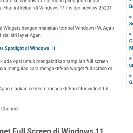
i baru ke Windows 11 di mana pengguna dapat
B
. Fitur ini keluar di Windows 11 insider preview 25201
S
nel Widgets dengan menekan tombol Windows+W, Agan
isi kiri layar Agan.
G
M
 Spotlight di Windows 11
dak ada opsi untuk mengaktifkan tampilan full screen
u
saya mengulas cara mengaktifkan widget full screen di
G
Agan siapkan sebelum mengaktifkan fitur widget full
 Channel
et Full Screen di Windows 11