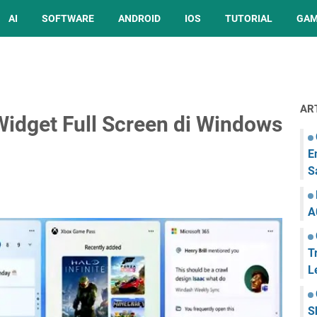
AI
SOFTWARE
ANDROID
IOS
TUTORIAL
GA
AR
idget Full Screen di Windows
E
S
A
T
L
S