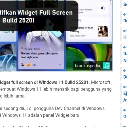
S
R
H
R
N
D
dget full screen di Windows 11 Build 25201
. Microsoft
 membuat Windows 11 lebih menarik bagi pengguna yang
E
 lebih lama.
A
ini sedang diuji di pengguna Dev Channel di Windows
 di Windows 11 adalah panel Widget baru.
G