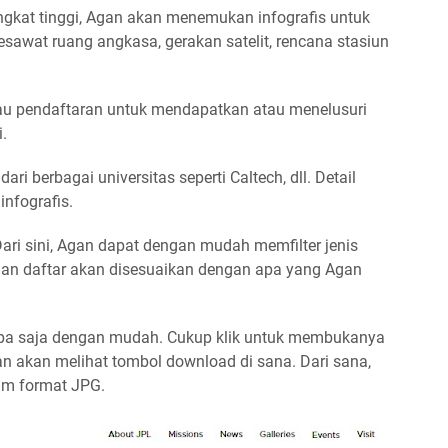
ingkat tinggi, Agan akan menemukan infografis untuk
pesawat ruang angkasa, gerakan satelit, rencana stasiun
atau pendaftaran untuk mendapatkan atau menelusuri
.
ri berbagai universitas seperti Caltech, dll. Detail
infografis.
. Dari sini, Agan dapat dengan mudah memfilter jenis
udian daftar akan disesuaikan dengan apa yang Agan
pa saja dengan mudah. Cukup klik untuk membukanya
n akan melihat tombol download di sana. Dari sana,
am format JPG.