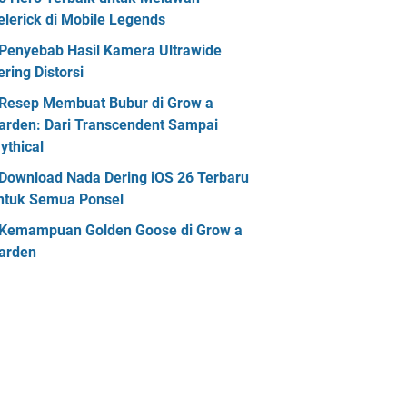
elerick di Mobile Legends
Penyebab Hasil Kamera Ultrawide
ering Distorsi
Resep Membuat Bubur di Grow a
arden: Dari Transcendent Sampai
ythical
Download Nada Dering iOS 26 Terbaru
ntuk Semua Ponsel
Kemampuan Golden Goose di Grow a
arden