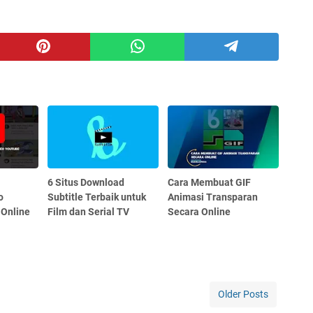
6 Situs Download
Cara Membuat GIF
o
Subtitle Terbaik untuk
Animasi Transparan
 Online
Film dan Serial TV
Secara Online
Older Posts