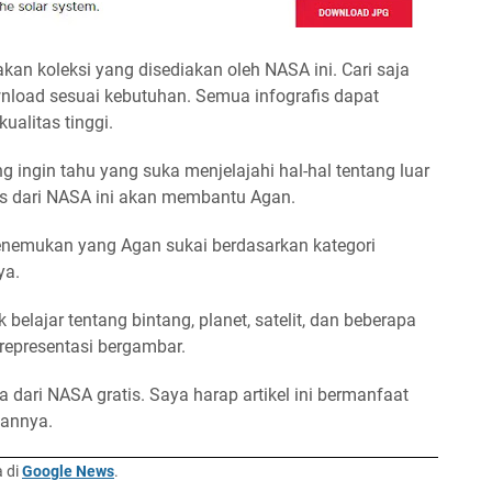
an koleksi yang disediakan oleh NASA ini. Cari saja
wnload sesuai kebutuhan. Semua infografis dapat
alitas tinggi.
 ingin tahu yang suka menjelajahi hal-hal tentang luar
is dari NASA ini akan membantu Agan.
nemukan yang Agan sukai berdasarkan kategori
ya.
elajar tentang bintang, planet, satelit, dan beberapa
 representasi bergambar.
sa dari NASA gratis. Saya harap artikel ini bermanfaat
gannya.
a di
Google News
.