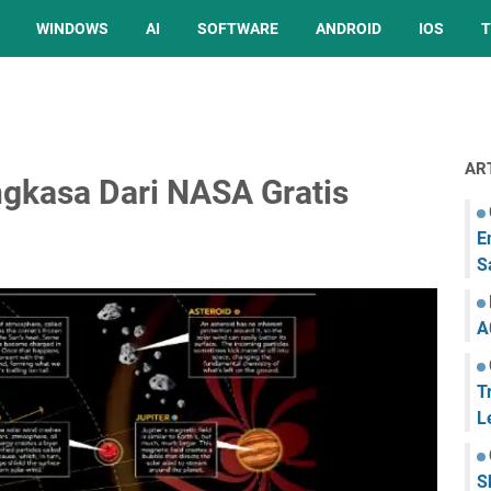
WINDOWS
AI
SOFTWARE
ANDROID
IOS
T
AR
Angkasa Dari NASA Gratis
E
S
A
T
L
S