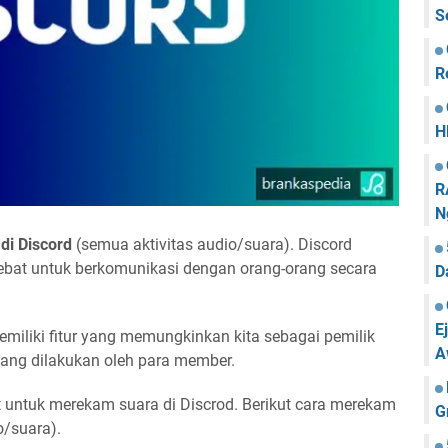
S
R
H
R
N
di Discord
(semua aktivitas audio/suara). Discord
hebat untuk berkomunikasi dengan orang-orang secara
D
E
emiliki fitur yang memungkinkan kita sebagai pemilik
A
yang dilakukan oleh para member.
t untuk merekam suara di Discrod. Berikut cara merekam
G
o/suara).