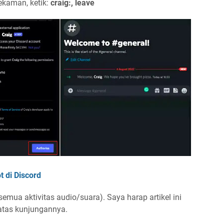
ekaman, ketik:
craig:, leave
 di Discord
semua aktivitas audio/suara). Saya harap artikel ini
atas kunjungannya.