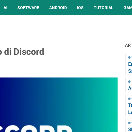
AI
SOFTWARE
ANDROID
IOS
TUTORIAL
GA
AR
 di Discord
E
S
A
T
L
S