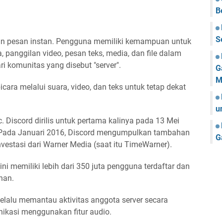
B
S
dan pesan instan. Pengguna memiliki kemampuan untuk
 panggilan video, pesan teks, media, dan file dalam
ri komunitas yang disebut "server".
G
M
ara melalui suara, video, dan teks untuk tetap dekat
u
 Discord dirilis untuk pertama kalinya pada 13 Mei
is Pada Januari 2016, Discord mengumpulkan tambahan
G
estasi dari Warner Media (saat itu TimeWarner).
ni memiliki lebih dari 350 juta pengguna terdaftar dan
nan.
 selalu memantau aktivitas anggota server secara
ikasi menggunakan fitur audio.