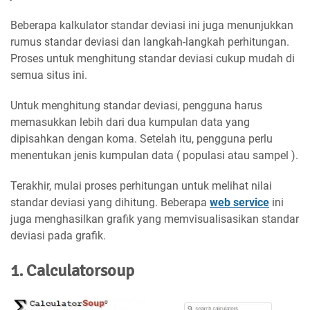
Beberapa kalkulator standar deviasi ini juga menunjukkan
rumus standar deviasi dan langkah-langkah perhitungan.
Proses untuk menghitung standar deviasi cukup mudah di
semua situs ini.
Untuk menghitung standar deviasi, pengguna harus
memasukkan lebih dari dua kumpulan data yang
dipisahkan dengan koma. Setelah itu, pengguna perlu
menentukan jenis kumpulan data ( populasi atau sampel ).
Terakhir, mulai proses perhitungan untuk melihat nilai
standar deviasi yang dihitung. Beberapa
web service
ini
juga menghasilkan grafik yang memvisualisasikan standar
deviasi pada grafik.
1. Calculatorsoup