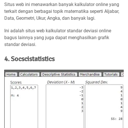
Situs web ini menawarkan banyak kalkulator online yang
terkait dengan berbagai topik matematika seperti Aljabar,
Data, Geometri, Ukur, Angka, dan banyak lagi.
Ini adalah situs web kalkulator standar deviasi online
bagus lainnya yang juga dapat menghasilkan grafik
standar deviasi.
4. Socscistatistics