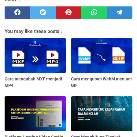
You may like these posts :
Cara mengubah MXF menjadi
Cara mengubah WebM menjadi
MP4
GIF
Platform Hosting Video Gratis
Cara Menghitung Tingkat