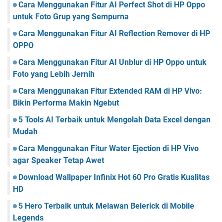
Cara Menggunakan Fitur AI Perfect Shot di HP Oppo
untuk Foto Grup yang Sempurna
Cara Menggunakan Fitur AI Reflection Remover di HP
OPPO
Cara Menggunakan Fitur AI Unblur di HP Oppo untuk
Foto yang Lebih Jernih
Cara Menggunakan Fitur Extended RAM di HP Vivo:
Bikin Performa Makin Ngebut
5 Tools AI Terbaik untuk Mengolah Data Excel dengan
Mudah
Cara Menggunakan Fitur Water Ejection di HP Vivo
agar Speaker Tetap Awet
Download Wallpaper Infinix Hot 60 Pro Gratis Kualitas
HD
5 Hero Terbaik untuk Melawan Belerick di Mobile
Legends