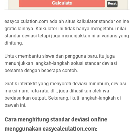
easycalculation.com adalah situs kalkulator standar online
gratis lainnya. Kalkulator ini tidak hanya mengetahui nilai
standar deviasi tetapi juga menunjukkan nilai varians yang
dihitung.
Untuk membantu siswa dan pengguna baru, itu juga
menunjukkan langkah-langkah solusi standar deviasi
bersama dengan beberapa contoh.
Grafik interaktif yang menyoroti deviasi minimum, deviasi
maksimum, rata-rata, dll., juga dihasilkan olehnya
berdasarkan output. Sekarang, ikuti langkah-langkah di
bawah ini.
Cara menghitung standar deviasi online
menggunakan easycalculation.com: