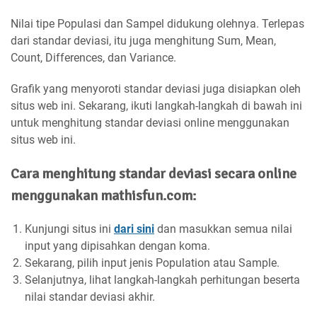
Nilai tipe Populasi dan Sampel didukung olehnya. Terlepas
dari standar deviasi, itu juga menghitung Sum, Mean,
Count, Differences, dan Variance.
Grafik yang menyoroti standar deviasi juga disiapkan oleh
situs web ini. Sekarang, ikuti langkah-langkah di bawah ini
untuk menghitung standar deviasi online menggunakan
situs web ini.
Cara menghitung standar deviasi secara online
menggunakan mathisfun.com:
Kunjungi situs ini
dari sini
dan masukkan semua nilai
input yang dipisahkan dengan koma.
Sekarang, pilih input jenis Population atau Sample.
Selanjutnya, lihat langkah-langkah perhitungan beserta
nilai standar deviasi akhir.