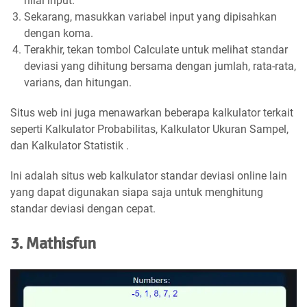
nilai input.
Sekarang, masukkan variabel input yang dipisahkan
dengan koma.
Terakhir, tekan tombol Calculate untuk melihat standar
deviasi yang dihitung bersama dengan jumlah, rata-rata,
varians, dan hitungan.
Situs web ini juga menawarkan beberapa kalkulator terkait
seperti Kalkulator Probabilitas, Kalkulator Ukuran Sampel,
dan Kalkulator Statistik .
Ini adalah situs web kalkulator standar deviasi online lain
yang dapat digunakan siapa saja untuk menghitung
standar deviasi dengan cepat.
3. Mathisfun