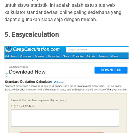
untuk siswa statistik. Ini adalah salah satu situs web
kalkulator standar deviasi online paling sederhana yang
dapat digunakan siapa saja dengan mudah.
5. Easycalculation