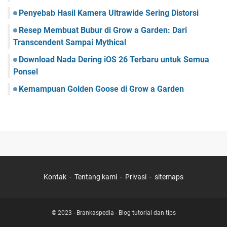
Penyebab Hasil Kamera Ultrawide Sering Distorsi
Resep Membuat Bubur di Grow a Garden: Dari
Transcendent Sampai Mythical
Download Nada Dering iOS 26 Terbaru untuk Semua
Ponsel
Kemampuan Golden Goose di Grow a Garden
Kontak
Tentang kami
Privasi
sitemaps
© 2023 -
Brankaspedia - Blog tutorial dan tips