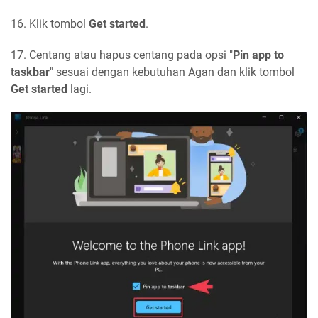
16. Klik tombol
Get started
.
17. Centang atau hapus centang pada opsi "
Pin app to
taskbar
" sesuai dengan kebutuhan Agan dan klik tombol
Get started
lagi.