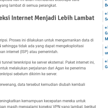
B
yang lambat di semua perangkat.
ksi Internet Menjadi Lebih Lambat
S
G
M
ripsi. Proses ini dilakukan untuk mengamankan data di
 sehingga tidak ada yang dapat mengeksploitasi
an internet (ISP) atau pemerintah.
u
unnel terenkripsi ke server eksternal. Paket internet ini,
G
tuk melakukan perjalanan dari Agan ke penerima
nkripsi sebelum dikirim ke server.
berwenang, data tersebut kemudian diubah kembali
meningkatkan kemampuan kecepatan mereka untuk
 Agan masih mengalami koneksi VPN yang lambat, berikut