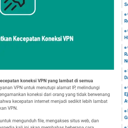
S
R
H
R
N
D
kecepatan koneksi VPN yang lambat di semua
yanan VPN untuk menutupi alamat IP, melindungi
E
 mengamankan koneksi dari orang yang tidak berwenang
A
ahwa kecepatan internet menjadi sedikit lebih lambat
kan VPN.
G
a untuk mengunduh file, mengakses situs web, dan
kaspedia kali ini akan membahas beberapa cara