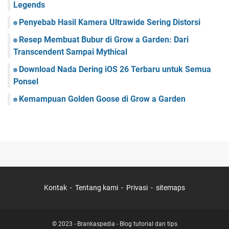
Legends
Penyebab Hasil Kamera Ultrawide Sering Distorsi
Resep Membuat Bubur di Grow a Garden: Dari
Transcendent Sampai Mythical
Download Nada Dering iOS 26 Terbaru untuk Semua
Ponsel
Kemampuan Golden Goose di Grow a Garden
Kontak
Tentang kami
Privasi
sitemaps
© 2023 -
Brankaspedia - Blog tutorial dan tips