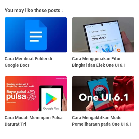
You may like these posts :
Cara Membuat Folder di
Cara Menggunakan Fitur
Google Docs
Bingkai dan Efek One UI 6.1
Cara Mudah Meminjam Pulsa
Cara Mengaktifkan Mode
Darurat Tri
Pemeliharaan pada One UI 6.1