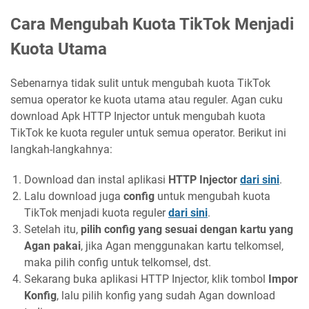
Cara Mengubah Kuota TikTok Menjadi
Kuota Utama
Sebenarnya tidak sulit untuk mengubah kuota TikTok
semua operator ke kuota utama atau reguler. Agan cuku
download Apk HTTP Injector untuk mengubah kuota
TikTok ke kuota reguler untuk semua operator. Berikut ini
langkah-langkahnya:
Download dan instal aplikasi
HTTP Injector
dari sini
.
Lalu download juga
config
untuk mengubah kuota
TikTok menjadi kuota reguler
dari sini
.
Setelah itu,
pilih config yang sesuai dengan kartu yang
Agan pakai
, jika Agan menggunakan kartu telkomsel,
maka pilih config untuk telkomsel, dst.
Sekarang buka aplikasi HTTP Injector, klik tombol
Impor
Konfig
, lalu pilih konfig yang sudah Agan download