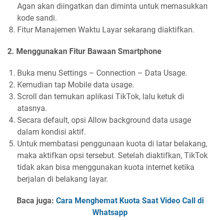
Agan akan diingatkan dan diminta untuk memasukkan
kode sandi.
Fitur Manajemen Waktu Layar sekarang diaktifkan.
2. Menggunakan Fitur Bawaan Smartphone
Buka menu Settings – Connection – Data Usage.
Kemudian tap Mobile data usage.
Scroll dan temukan aplikasi TikTok, lalu ketuk di
atasnya.
Secara default, opsi Allow background data usage
dalam kondisi aktif.
Untuk membatasi penggunaan kuota di latar belakang,
maka aktifkan opsi tersebut. Setelah diaktifkan, TikTok
tidak akan bisa menggunakan kuota internet ketika
berjalan di belakang layar.
Baca juga:
Cara Menghemat Kuota Saat Video Call di
Whatsapp