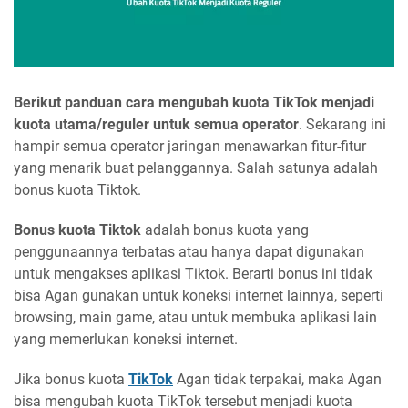
Berikut panduan cara mengubah kuota TikTok menjadi
kuota utama/reguler untuk semua operator
. Sekarang ini
hampir semua operator jaringan menawarkan fitur-fitur
yang menarik buat pelanggannya. Salah satunya adalah
bonus kuota Tiktok.
Bonus kuota Tiktok
adalah bonus kuota yang
penggunaannya terbatas atau hanya dapat digunakan
untuk mengakses aplikasi Tiktok. Berarti bonus ini tidak
bisa Agan gunakan untuk koneksi internet lainnya, seperti
browsing, main game, atau untuk membuka aplikasi lain
yang memerlukan koneksi internet.
Jika bonus kuota
TikTok
Agan tidak terpakai, maka Agan
bisa mengubah kuota TikTok tersebut menjadi kuota