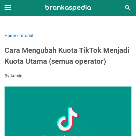
Home
/
tutorial
Cara Mengubah Kuota TikTok Menjadi
Kuota Utama (semua operator)
By Admin