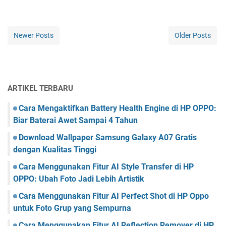
Newer Posts
Older Posts
ARTIKEL TERBARU
Cara Mengaktifkan Battery Health Engine di HP OPPO:
Biar Baterai Awet Sampai 4 Tahun
Download Wallpaper Samsung Galaxy A07 Gratis
dengan Kualitas Tinggi
Cara Menggunakan Fitur AI Style Transfer di HP
OPPO: Ubah Foto Jadi Lebih Artistik
Cara Menggunakan Fitur AI Perfect Shot di HP Oppo
untuk Foto Grup yang Sempurna
Cara Menggunakan Fitur AI Reflection Remover di HP