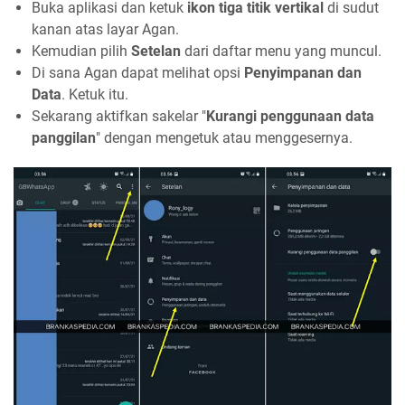
Buka aplikasi dan ketuk
ikon tiga titik vertikal
di sudut
kanan atas layar Agan.
Kemudian pilih
Setelan
dari daftar menu yang muncul.
Di sana Agan dapat melihat opsi
Penyimpanan dan
Data
. Ketuk itu.
Sekarang aktifkan sakelar "
Kurangi penggunaan data
panggilan
" dengan mengetuk atau menggesernya.