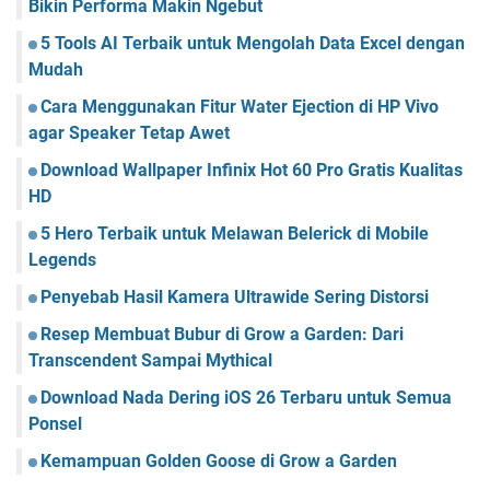
Bikin Performa Makin Ngebut
5 Tools AI Terbaik untuk Mengolah Data Excel dengan
Mudah
Cara Menggunakan Fitur Water Ejection di HP Vivo
agar Speaker Tetap Awet
Download Wallpaper Infinix Hot 60 Pro Gratis Kualitas
HD
5 Hero Terbaik untuk Melawan Belerick di Mobile
Legends
Penyebab Hasil Kamera Ultrawide Sering Distorsi
Resep Membuat Bubur di Grow a Garden: Dari
Transcendent Sampai Mythical
Download Nada Dering iOS 26 Terbaru untuk Semua
Ponsel
Kemampuan Golden Goose di Grow a Garden