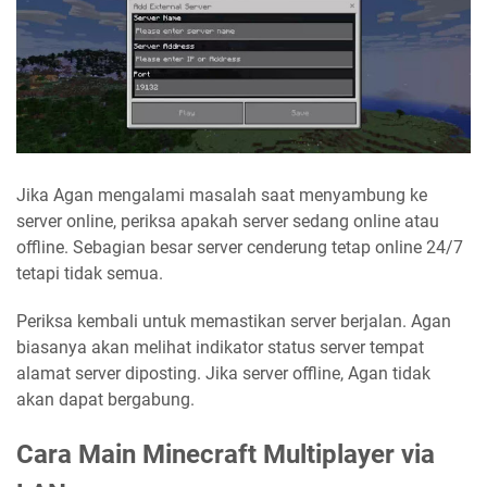
Jika Agan mengalami masalah saat menyambung ke
server online, periksa apakah server sedang online atau
offline. Sebagian besar server cenderung tetap online 24/7
tetapi tidak semua.
Periksa kembali untuk memastikan server berjalan. Agan
biasanya akan melihat indikator status server tempat
alamat server diposting. Jika server offline, Agan tidak
akan dapat bergabung.
Cara Main Minecraft Multiplayer via