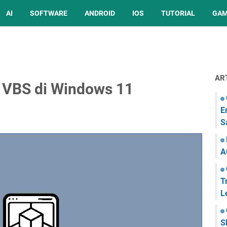
AI
SOFTWARE
ANDROID
IOS
TUTORIAL
GA
AR
 VBS di Windows 11
E
S
A
T
L
S