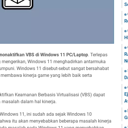
S
R
H
R
enonaktifkan VBS di Windows 11 PC/Laptop
. Terlepas
N
ang mengerikan, Windows 11 menghadirkan antarmuka
 mumpuni. Windows 11 disebut-sebut sangat bersahabat
embawa kinerja game yang lebih baik serta
D
E
ifkan Keamanan Berbasis Virtualisasi (VBS) dapat
A
masalah dalam hal kinerja.
i Windows 11, ini sudah ada sejak Windows 10
G
bahwa itu akan menyebabkan beberapa masalah kinerja
r, ada masalah pada Windows 11 yang menyebabkan