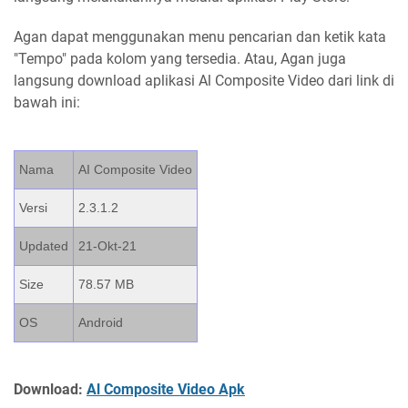
Agan dapat menggunakan menu pencarian dan ketik kata
"Tempo" pada kolom yang tersedia. Atau, Agan juga
langsung download aplikasi Al Composite Video dari link di
bawah ini:
Nama
AI Composite Video
Versi
2.3.1.2
Updated
21-Okt-21
Size
78.57 MB
OS
Android
Download:
Al Composite Video Apk