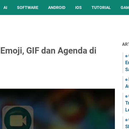
AI
SOFTWARE
ANDROID
IOS
TUTORIAL
GA
AR
moji, GIF dan Agenda di
E
S
A
T
L
S