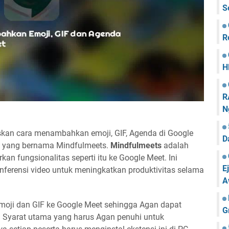
S
R
H
R
N
skan cara menambahkan emoji, GIF, Agenda di Google
D
e yang bernama Mindfulmeets.
Mindfulmeets
adalah
an fungsionalitas seperti itu ke Google Meet. Ini
E
ferensi video untuk meningkatkan produktivitas selama
A
moji dan GIF ke Google Meet sehingga Agan dapat
G
 Syarat utama yang harus Agan penuhi untuk