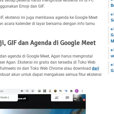
 setiap peserta harus menginstal ekstensi ini di PC
B
ggunakan Emoji dan GIF.
F, ekstensi ini juga membawa agenda ke Google Meet
S
n acara kalender di layar bersama dengan info tamu
G
M
, GIF dan Agenda di Google Meet
u
dan agenda di Google Meet, Agan harus menginstal
r Agan. Ekstensi ini gratis dan tersedia di Toko Web
ulmeets ini dari Toko Web Chrome atau download
dari
G
mbuat akun untuk dapat mengakses semua fitur ekstensi