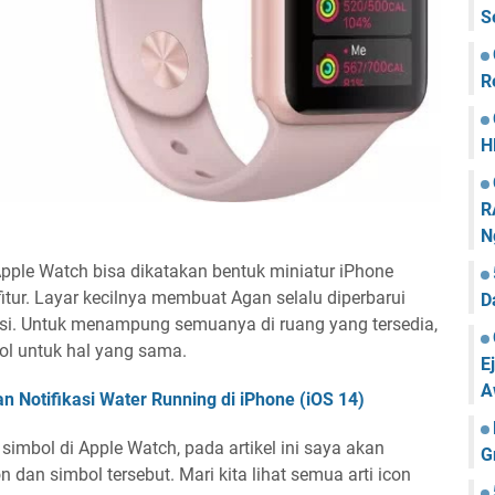
S
R
H
R
N
pple Watch bisa dikatakan bentuk miniatur iPhone
itur. Layar kecilnya membuat Agan selalu diperbarui
D
asi. Untuk menampung semuanya di ruang yang tersedia,
ol untuk hal yang sama.
E
A
n Notifikasi Water Running di iPhone (iOS 14)
imbol di Apple Watch, pada artikel ini saya akan
G
dan simbol tersebut. Mari kita lihat semua arti icon