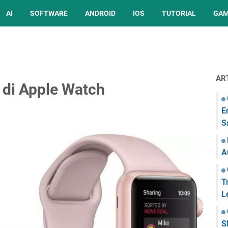
AI
SOFTWARE
ANDROID
IOS
TUTORIAL
GA
AR
 di Apple Watch
E
S
A
T
L
S