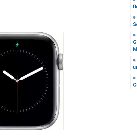
B
S
G
M
u
G