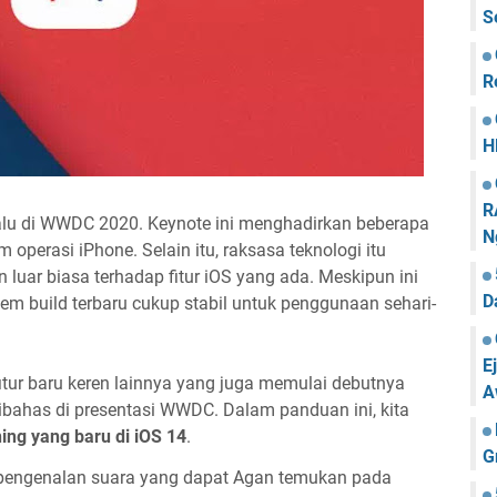
S
R
H
R
lalu di WWDC 2020. Keynote ini menghadirkan beberapa
N
m operasi iPhone. Selain itu, raksasa teknologi itu
uar biasa terhadap fitur iOS yang ada. Meskipun ini
D
m build terbaru cukup stabil untuk penggunaan sehari-
E
fitur baru keren lainnya yang juga memulai debutnya
A
ibahas di presentasi WWDC. Dalam panduan ini, kita
ning yang baru di iOS 14
.
G
r pengenalan suara yang dapat Agan temukan pada