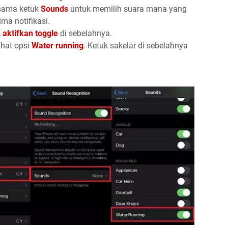
sama ketuk
Sounds
untuk memilih suara mana yang
ma notifikasi.
,
aktifkan toggle
di sebelahnya.
ihat opsi
Water running
. Ketuk sakelar di sebelahnya