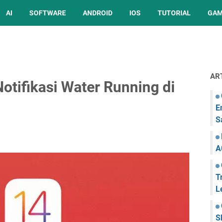
AI
SOFTWARE
ANDROID
IOS
TUTORIAL
GA
AR
otifikasi Water Running di
E
S
A
T
L
S