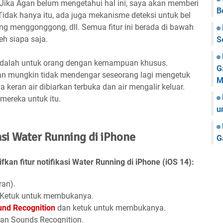
 Jika Agan belum mengetahui hal ini, saya akan memberi
B
 Tidak hanya itu, ada juga mekanisme deteksi untuk bel
jing menggonggong, dll. Semua fitur ini berada di bawah
eh siapa saja.
S
as adalah untuk orang dengan kemampuan khusus.
G
an mungkin tidak mendengar seseorang lagi mengetuk
M
keran air dibiarkan terbuka dan air mengalir keluar.
mereka untuk itu.
u
si Water Running di iPhone
G
an fitur notifikasi Water Running di iPhone (iOS 14):
an).
 Ketuk untuk membukanya.
nd Recognition
dan ketuk untuk membukanya.
an Sounds Recognition.