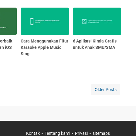
Terbaik
Cara Menggunakan Fitur
6 Aplikasi Kimia Gratis
an iOS
Karaoke Apple Music
untuk Anak SMU/SMA
Sing
Older Posts
Kontak
Tentang kami
Privasi
sitemaps