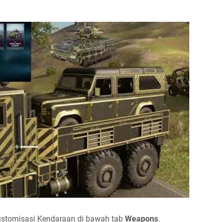
ustomisasi Kendaraan di bawah tab
Weapons
.