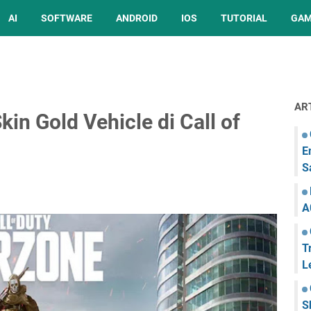
AI
SOFTWARE
ANDROID
IOS
TUTORIAL
GA
AR
in Gold Vehicle di Call of
E
S
A
T
L
S