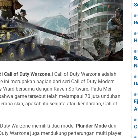
S
R
H
R
N
i Call of Duty Warzone.|
Call of Duty Warzone adalah
me ini merupakan bagian dari seri Call of Duty Modern
D
ity Ward bersama dengan Raven Software. Pada Mei
bahwa game tersebut telah melampaui 70 juta unduhan
E
erapa skin, apakah itu senjata atau kendaraan, Call of
A
of Duty Warzone memiliki dua mode:
Plunder Mode
dan
G
 of Duty Warzone juga mendukung pertarungan multi player