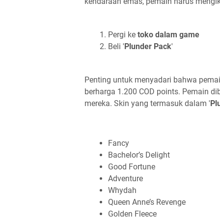
kendaraan emas, pemain harus mengiku
Pergi ke
toko dalam game
Beli '
Plunder Pack
'
Penting untuk menyadari bahwa pemain
berharga 1.200 COD points. Pemain dib
mereka. Skin yang termasuk dalam '
Pl
Fancy
Bachelor’s Delight
Good Fortune
Adventure
Whydah
Queen Anne’s Revenge
Golden Fleece