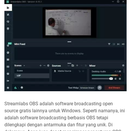
Streamlabs OBS adalah software broadcasting open
source gratis lainnya untuk Windows. Seperti namanya, ini
adalah software broadcasting berbasis OBS tetapi
dilengkapi dengan antarmuka dan fitur yang unik. Di