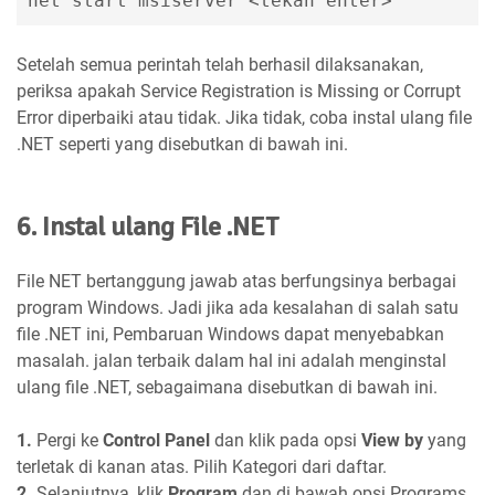
net start msiserver <tekan enter>
Setelah semua perintah telah berhasil dilaksanakan,
periksa apakah Service Registration is Missing or Corrupt
Error diperbaiki atau tidak. Jika tidak, coba instal ulang file
.NET seperti yang disebutkan di bawah ini.
6. Instal ulang File .NET
File NET bertanggung jawab atas berfungsinya berbagai
program Windows. Jadi jika ada kesalahan di salah satu
file .NET ini, Pembaruan Windows dapat menyebabkan
masalah. jalan terbaik dalam hal ini adalah menginstal
ulang file .NET, sebagaimana disebutkan di bawah ini.
1.
Pergi ke
Control Panel
dan klik pada opsi
View by
yang
terletak di kanan atas. Pilih Kategori dari daftar.
2.
Selanjutnya, klik
Program
dan di bawah opsi Programs