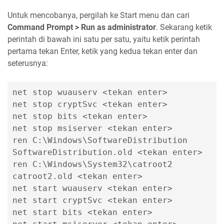
Untuk mencobanya, pergilah ke Start menu dan cari
Command Prompt > Run as administrator
. Sekarang ketik
perintah di bawah ini satu per satu, yaitu ketik perintah
pertama tekan Enter, ketik yang kedua tekan enter dan
seterusnya:
net stop wuauserv <tekan enter>
net stop cryptSvc <tekan enter>
net stop bits <tekan enter>
net stop msiserver <tekan enter>
ren C:\Windows\SoftwareDistribution
SoftwareDistribution.old <tekan enter>
ren C:\Windows\System32\catroot2
catroot2.old <tekan enter>
net start wuauserv <tekan enter>
net start cryptSvc <tekan enter>
net start bits <tekan enter>