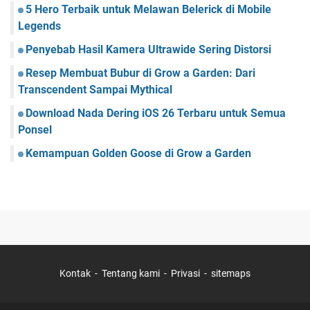
5 Hero Terbaik untuk Melawan Belerick di Mobile
Legends
Penyebab Hasil Kamera Ultrawide Sering Distorsi
Resep Membuat Bubur di Grow a Garden: Dari
Transcendent Sampai Mythical
Download Nada Dering iOS 26 Terbaru untuk Semua
Ponsel
Kemampuan Golden Goose di Grow a Garden
Kontak
Tentang kami
Privasi
sitemaps