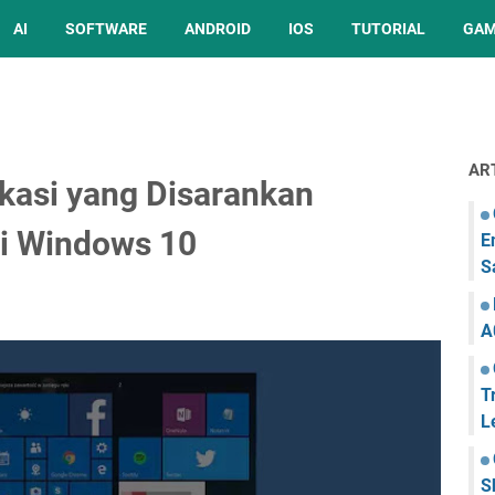
AI
SOFTWARE
ANDROID
IOS
TUTORIAL
GA
AR
kasi yang Disarankan
Di Windows 10
E
S
A
T
L
S