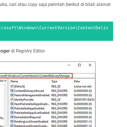
uka, cari atau copy saja perintah berikut di bilah alamat
crosoft\Windows\CurrentVersion\ContentDeliv
anger
di Registry Editor.