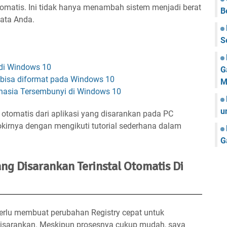
otomatis. Ini tidak hanya menambah sistem menjadi berat
B
ata Anda.
S
di Windows 10
G
 bisa diformat pada Windows 10
M
hasia Tersembunyi di Windows 10
u
 otomatis dari aplikasi yang disarankan pada PC
irnya dengan mengikuti tutorial sederhana dalam
G
ng Disarankan Terinstal Otomatis Di
perlu membuat perubahan Registry cepat untuk
 disarankan. Meskipun prosesnya cukup mudah, saya