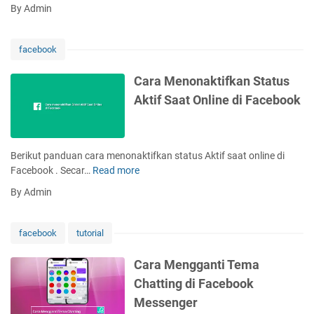
a
r
By Admin
S
r
:
i
a
P
a
D
l
facebook
p
o
a
a
w
t
Cara Menonaktifkan Status
Y
n
f
Aktif Saat Online di Facebook
a
l
o
n
o
r
g
a
m
T
d
M
Berikut panduan cara menonaktifkan status Aktif saat online di
e
B
a
Facebook . Secar…
Read more
C
l
a
n
a
a
By Admin
n
a
r
h
y
y
a
M
a
a
M
e
facebook
tutorial
k
n
e
l
F
g
n
i
Cara Mengganti Tema
o
P
o
h
Chatting di Facebook
t
a
n
a
o
l
Messenger
a
t
S
i