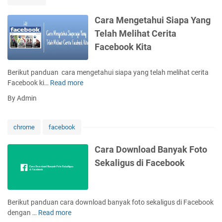
d
s
Cara Mengetahui Siapa Yang
v
Telah Melihat Cerita
s
Facebook Kita
.
F
a
Berikut panduan cara mengetahui siapa yang telah melihat cerita
c
Facebook ki…
Read more
C
e
a
By Admin
b
r
o
a
o
M
chrome
facebook
k
e
M
n
Cara Download Banyak Foto
e
g
Sekaligus di Facebook
s
e
s
t
e
a
n
h
Berikut panduan cara download banyak foto sekaligus di Facebook
g
u
dengan …
Read more
C
e
i