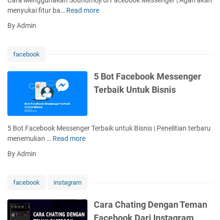
k
A
n
t
menyukai fitur ba…
Read more
C
M
d
l
o
a
e
s
By Admin
o
r
r
s
a
a
s
d
M
e
facebook
V
e
n
i
n
g
5 Bot Facebook Messenger
d
g
e
Terbaik Untuk Bisnis
e
g
r
o
u
F
n
a
a
5 Bot Facebook Messenger Terbaik untuk Bisnis | Penelitian terbaru
c
k
menemukan …
Read more
5
e
a
B
b
By Admin
n
o
o
S
t
o
o
F
k
facebook
instagram
u
a
G
n
c
r
Cara Chating Dengan Teman
d
e
a
Facebook Dari Instagram
m