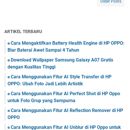
Older Posts
T
r
e
t
e
n
u
m
j
k
a
u
B
n
a
i
ARTIKEL TERBARU
F
l
s
a
B
n
Cara Mengaktifkan Battery Health Engine di HP OPPO:
c
a
i
Biar Baterai Awet Sampai 4 Tahun
e
r
s
b
Download Wallpaper Samsung Galaxy A07 Gratis
a
o
n
dengan Kualitas Tinggi
o
g
k
Cara Menggunakan Fitur AI Style Transfer di HP
d
D
OPPO: Ubah Foto Jadi Lebih Artistik
i
a
F
Cara Menggunakan Fitur AI Perfect Shot di HP Oppo
r
a
i
untuk Foto Grup yang Sempurna
c
I
e
Cara Menggunakan Fitur AI Reflection Remover di HP
n
b
OPPO
s
o
t
Cara Menggunakan Fitur AI Unblur di HP Oppo untuk
o