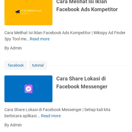
Cara Melihat Isi Iklan
a
i
g
O
Facebook Ads Kompetitor
t
G
e
n
t
r
t
l
i
u
a
i
n
p
h
n
Cara Melihat Isi Iklan Facebook Ads Kompetitor | Wikispy Ad Finder
g
?
u
e
Spy Tool me…
Read more
C
d
i
d
a
i
By Admin
K
i
r
F
a
F
a
a
t
a
M
c
facebook
tutorial
a
c
e
e
K
e
l
b
Cara Share Lokasi di
u
b
i
o
Facebook Messenger
n
o
h
o
c
o
a
k
i
k
t
M
Y
I
e
Cara Share Lokasi di Facebook Messenger | Setiap kali kita
a
s
s
berbicara aplikasi …
Read more
C
n
i
s
a
g
By Admin
I
e
r
S