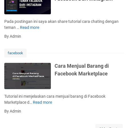
b
t
o
o
i
j
o
s
i
k
T
Pada postingan ini saya akan share tutorial cara chating dengan
d
M
e
teman …
Read more
C
i
e
r
a
F
By Admin
s
b
r
a
s
a
a
c
e
i
C
e
facebook
n
k
h
b
g
a
o
Cara Menjual Barang di
e
t
o
Facebook Marketplace
r
i
k
T
n
M
e
g
e
r
D
s
Tutorial ini menjelaskan cara menjual barang di Facebook
b
e
s
Marketplace d…
Read more
C
a
n
e
a
i
By Admin
g
n
r
k
a
g
a
U
n
e
M
n