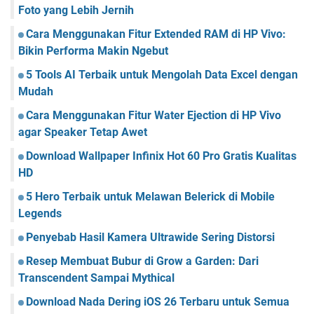
a
k
Foto yang Lebih Jernih
g
M
r
Cara Menggunakan Fitur Extended RAM di HP Vivo:
a
a
Bikin Performa Makin Ngebut
r
m
k
5 Tools AI Terbaik untuk Mengolah Data Excel dengan
e
Mudah
t
p
Cara Menggunakan Fitur Water Ejection di HP Vivo
l
agar Speaker Tetap Awet
a
c
Download Wallpaper Infinix Hot 60 Pro Gratis Kualitas
e
HD
5 Hero Terbaik untuk Melawan Belerick di Mobile
Legends
Penyebab Hasil Kamera Ultrawide Sering Distorsi
Resep Membuat Bubur di Grow a Garden: Dari
Transcendent Sampai Mythical
Download Nada Dering iOS 26 Terbaru untuk Semua