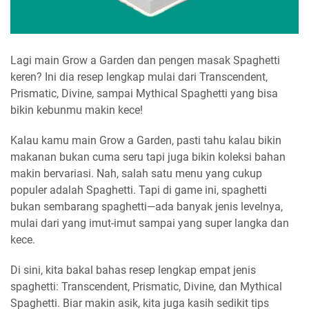
Lagi main Grow a Garden dan pengen masak Spaghetti
keren? Ini dia resep lengkap mulai dari Transcendent,
Prismatic, Divine, sampai Mythical Spaghetti yang bisa
bikin kebunmu makin kece!
Kalau kamu main Grow a Garden, pasti tahu kalau bikin
makanan bukan cuma seru tapi juga bikin koleksi bahan
makin bervariasi. Nah, salah satu menu yang cukup
populer adalah Spaghetti. Tapi di game ini, spaghetti
bukan sembarang spaghetti—ada banyak jenis levelnya,
mulai dari yang imut-imut sampai yang super langka dan
kece.
Di sini, kita bakal bahas resep lengkap empat jenis
spaghetti: Transcendent, Prismatic, Divine, dan Mythical
Spaghetti. Biar makin asik, kita juga kasih sedikit tips