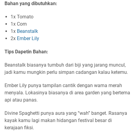
Bahan yang dibutuhkan:
1x Tomato
1x Corn
1x
Beanstalk
2x
Ember Lily
Tips Dapetin Bahan:
Beanstalk biasanya tumbuh dari biji yang jarang muncul,
jadi kamu mungkin perlu simpan cadangan kalau ketemu.
Ember Lily punya tampilan cantik dengan warna merah
menyala. Lokasinya biasanya di area garden yang bertema
api atau panas.
Divine Spaghetti punya aura yang “wah” banget. Rasanya
kayak kamu lagi makan hidangan festival besar di
kerajaan fiksi.