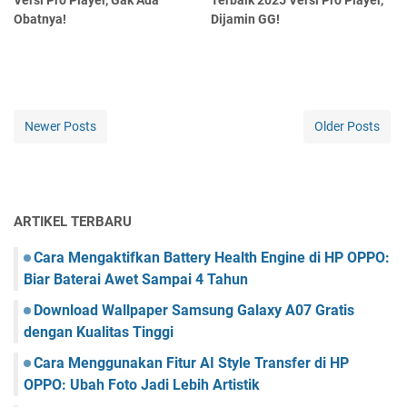
Obatnya!
Dijamin GG!
Newer Posts
Older Posts
ARTIKEL TERBARU
Cara Mengaktifkan Battery Health Engine di HP OPPO:
Biar Baterai Awet Sampai 4 Tahun
Download Wallpaper Samsung Galaxy A07 Gratis
dengan Kualitas Tinggi
Cara Menggunakan Fitur AI Style Transfer di HP
OPPO: Ubah Foto Jadi Lebih Artistik