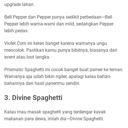
upgrade lahan.
Bell Pepper dan Pepper punya sedikit perbedaan—Bell
Pepper lebih warna-warni dan mild, sedangkan Pepper
lebih pedas.
Violet Corn ini keren banget karena warnanya ungu
mencolok. Pastikan kamu punya bibitnya, biasanya dari
event atau loot langka.
Prismatic Spaghetti ini cocok banget buat pamer ke teman.
Warnanya aja udah bikin ngiler, apalagi kalau bahan-
bahannya dari hasil panenmu sendiri.
3. Divine Spaghetti
Kalau mau masak spaghetti yang terdengar kayak
makanan para dewa, inilah dia—Divine Spaghetti.