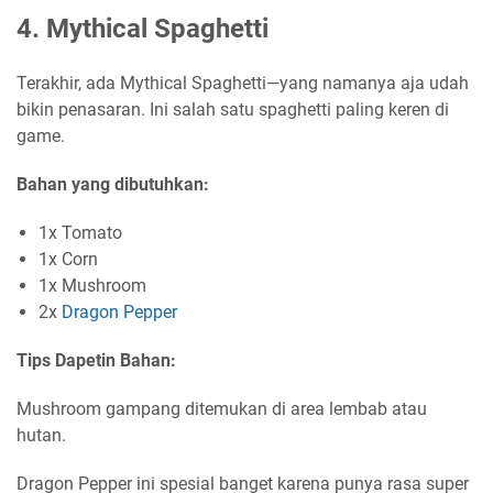
4. Mythical Spaghetti
Terakhir, ada Mythical Spaghetti—yang namanya aja udah
bikin penasaran. Ini salah satu spaghetti paling keren di
game.
Bahan yang dibutuhkan:
1x Tomato
1x Corn
1x Mushroom
2x
Dragon Pepper
Tips Dapetin Bahan:
Mushroom gampang ditemukan di area lembab atau
hutan.
Dragon Pepper ini spesial banget karena punya rasa super