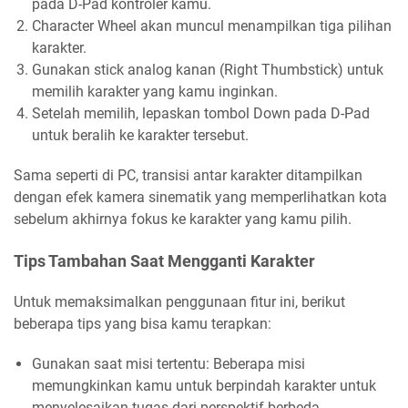
pada D-Pad kontroler kamu.
Character Wheel akan muncul menampilkan tiga pilihan
karakter.
Gunakan stick analog kanan (Right Thumbstick) untuk
memilih karakter yang kamu inginkan.
Setelah memilih, lepaskan tombol Down pada D-Pad
untuk beralih ke karakter tersebut.
Sama seperti di PC, transisi antar karakter ditampilkan
dengan efek kamera sinematik yang memperlihatkan kota
sebelum akhirnya fokus ke karakter yang kamu pilih.
Tips Tambahan Saat Mengganti Karakter
Untuk memaksimalkan penggunaan fitur ini, berikut
beberapa tips yang bisa kamu terapkan:
Gunakan saat misi tertentu: Beberapa misi
memungkinkan kamu untuk berpindah karakter untuk
menyelesaikan tugas dari perspektif berbeda.