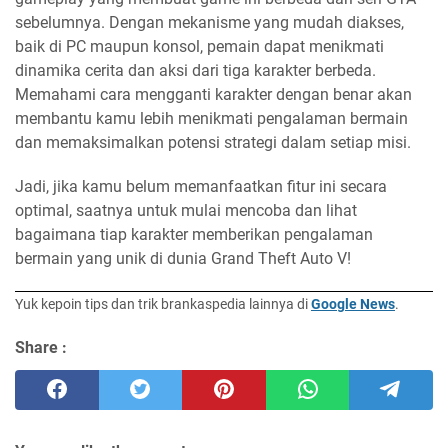
sebelumnya. Dengan mekanisme yang mudah diakses,
baik di PC maupun konsol, pemain dapat menikmati
dinamika cerita dan aksi dari tiga karakter berbeda.
Memahami cara mengganti karakter dengan benar akan
membantu kamu lebih menikmati pengalaman bermain
dan memaksimalkan potensi strategi dalam setiap misi.
Jadi, jika kamu belum memanfaatkan fitur ini secara
optimal, saatnya untuk mulai mencoba dan lihat
bagaimana tiap karakter memberikan pengalaman
bermain yang unik di dunia Grand Theft Auto V!
Yuk kepoin tips dan trik brankaspedia lainnya di
Google News
.
Share :