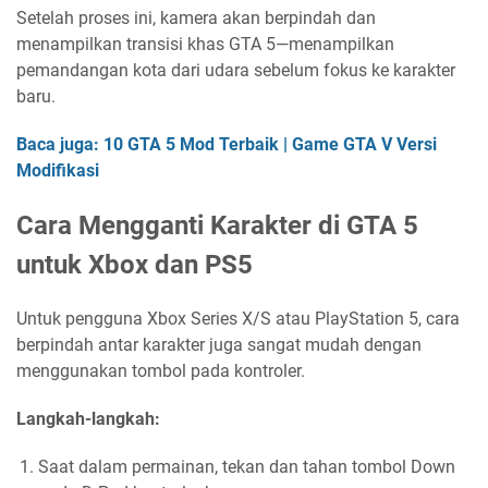
Setelah proses ini, kamera akan berpindah dan
menampilkan transisi khas GTA 5—menampilkan
pemandangan kota dari udara sebelum fokus ke karakter
baru.
Baca juga: 10 GTA 5 Mod Terbaik | Game GTA V Versi
Modifikasi
Cara Mengganti Karakter di GTA 5
untuk Xbox dan PS5
Untuk pengguna Xbox Series X/S atau PlayStation 5, cara
berpindah antar karakter juga sangat mudah dengan
menggunakan tombol pada kontroler.
Langkah-langkah:
Saat dalam permainan, tekan dan tahan tombol Down