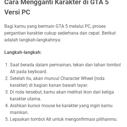
Cara Mengganti Karakter di GTA 5
Versi PC
Bagi kamu yang bermain GTA 5 melalui PC, proses
pergantian karakter cukup sederhana dan cepat. Berikut
adalah langkah-langkahnya:
Langkah-langkah:
Saat berada dalam permainan, tekan dan tahan tombol
Alt pada keyboard.
Setelah itu, akan muncul Character Wheel (roda
karakter) di bagian kanan bawah layar.
Di roda tersebut, kamu akan melihat ikon dari ketiga
karakter utama.
Arahkan kursor mouse ke karakter yang ingin kamu
mainkan.
Lepaskan tombol Alt untuk mengonfirmasi pilihanmu.