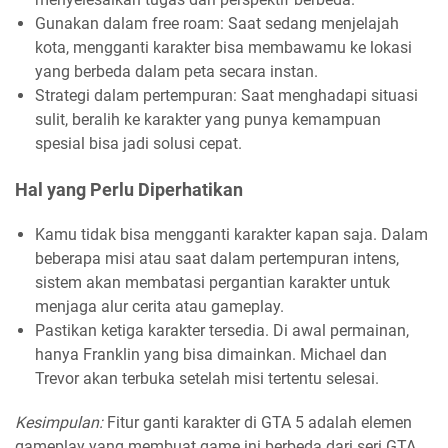
Gunakan dalam free roam: Saat sedang menjelajah
kota, mengganti karakter bisa membawamu ke lokasi
yang berbeda dalam peta secara instan.
Strategi dalam pertempuran: Saat menghadapi situasi
sulit, beralih ke karakter yang punya kemampuan
spesial bisa jadi solusi cepat.
Hal yang Perlu Diperhatikan
Kamu tidak bisa mengganti karakter kapan saja. Dalam
beberapa misi atau saat dalam pertempuran intens,
sistem akan membatasi pergantian karakter untuk
menjaga alur cerita atau gameplay.
Pastikan ketiga karakter tersedia. Di awal permainan,
hanya Franklin yang bisa dimainkan. Michael dan
Trevor akan terbuka setelah misi tertentu selesai.
Kesimpulan:
Fitur ganti karakter di GTA 5 adalah elemen
gameplay yang membuat game ini berbeda dari seri GTA