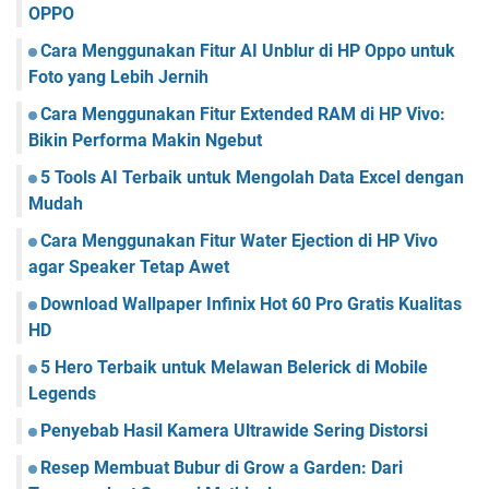
OPPO
Cara Menggunakan Fitur AI Unblur di HP Oppo untuk
Foto yang Lebih Jernih
Cara Menggunakan Fitur Extended RAM di HP Vivo:
Bikin Performa Makin Ngebut
5 Tools AI Terbaik untuk Mengolah Data Excel dengan
Mudah
Cara Menggunakan Fitur Water Ejection di HP Vivo
agar Speaker Tetap Awet
Download Wallpaper Infinix Hot 60 Pro Gratis Kualitas
HD
5 Hero Terbaik untuk Melawan Belerick di Mobile
Legends
Penyebab Hasil Kamera Ultrawide Sering Distorsi
Resep Membuat Bubur di Grow a Garden: Dari