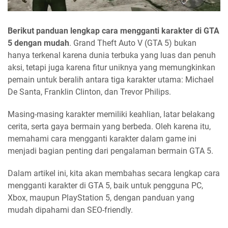
Berikut panduan lengkap cara mengganti karakter di GTA
5 dengan mudah
. Grand Theft Auto V (GTA 5) bukan
hanya terkenal karena dunia terbuka yang luas dan penuh
aksi, tetapi juga karena fitur uniknya yang memungkinkan
pemain untuk beralih antara tiga karakter utama: Michael
De Santa, Franklin Clinton, dan Trevor Philips.
Masing-masing karakter memiliki keahlian, latar belakang
cerita, serta gaya bermain yang berbeda. Oleh karena itu,
memahami cara mengganti karakter dalam game ini
menjadi bagian penting dari pengalaman bermain GTA 5.
Dalam artikel ini, kita akan membahas secara lengkap cara
mengganti karakter di GTA 5, baik untuk pengguna PC,
Xbox, maupun PlayStation 5, dengan panduan yang
mudah dipahami dan SEO-friendly.