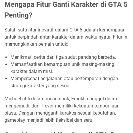
Mengapa Fitur Ganti Karakter di GTA 5
Penting?
Salah satu fitur inovatif dalam GTA 5 adalah kemampuan
untuk berpindah antar karakter dalam waktu nyata. Fitur ini
memungkinkan pemain untuk:
Menikmati cerita dari tiga sudut pandang berbeda.
Memanfaatkan kemampuan unik masing-masing
karakter dalam misi.
Mempercepat perjalanan atau pertempuran dengan
strategi karakter yang sesuai.
Michael ahli dalam menembak, Franklin unggul dalam
mengemudi, dan Trevor memiliki kekuatan tempur luar
biasa. Dengan mengganti karakter sesuai kebutuhan,
gameplay menjadi lebih fleksibel dan seru.