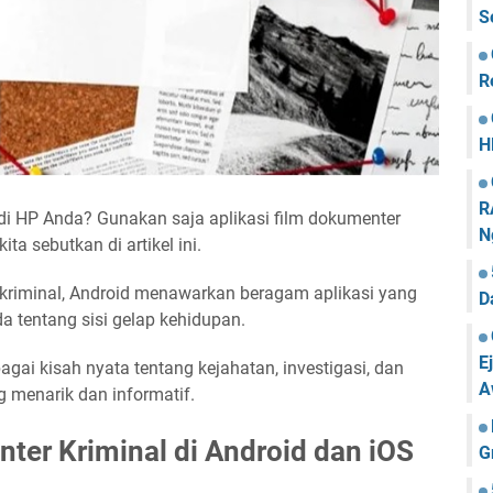
S
R
H
R
 di HP Anda? Gunakan saja aplikasi film dokumenter
N
ta sebutkan di artikel ini.
kriminal, Android menawarkan beragam aplikasi yang
D
 tentang sisi gelap kehidupan.
E
agai kisah nyata tentang kejahatan, investigasi, dan
A
 menarik dan informatif.
nter Kriminal di Android dan iOS
G