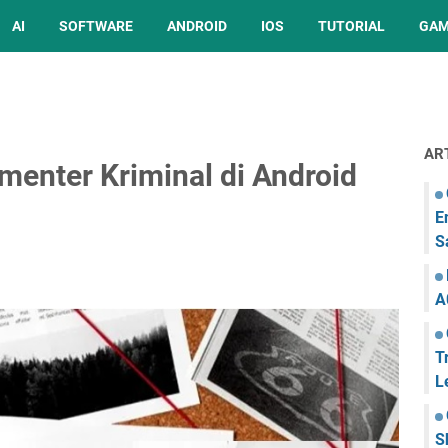
AI
SOFTWARE
ANDROID
IOS
TUTORIAL
GA
AR
menter Kriminal di Android
E
S
A
T
L
S