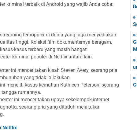
ter kriminal terbaik di Android yang wajib Anda coba:
B
S
 streaming terpopuler di dunia yang juga menyediakan
G
ualitas tinggi. Koleksi film dokumenternya beragam,
M
a kasus-kasus terbaru yang masih hangat
er kriminal populer di Netflix antara lain:
u
ter ini menceritakan kisah Steven Avery, seorang pria
mbunuhan yang tidak ia lakukan.
G
ini meneliti kasus kematian Kathleen Peterson, seorang
i tangga rumahnya.
menter ini menceritakan upaya sekelompok internet
agnotta, seorang pria yang dituduh melakukan
g.
 Netflix